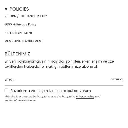
POLICIES
RETURN / EXCHANGE POLICY
GDPR & Privacy Policy
SALES AGREEMENT
MEMBERSHIP AGREEMENT
BÜLTENIMIZ
En yeni koleksiyonlar, sınırlı sayıda işbirlikleri, erken erişim ve özel
tekliflerden haberdar olmak için bültenimize abone ol.
ABONE OL
Pazarlama ve iletişim izinlerini kabul ediyorum.
This site is protected by hCaptcha and the hCaptcha
Privacy Policy
and
Terms of Service
apply.
I
F
T
T
P
Y
L
n
a
w
i
i
o
i
s
c
i
k
n
u
n
t
e
t
T
t
T
k