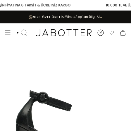
Skip
İN FİYATINA 6 TAKSİT & ÜCRETSİZ KARGO
10.000 TL VE ÜZE
to
content
SIZE ÖZEL ÜRETİM
WhatsApp’tan Bilgi Al
→
Search
Account
Favoriler