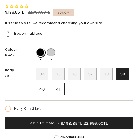
Regular
9,198.85TL
22,999.00TL
60%
OFF
price
It's true to size; we recommend choosing your own size.
Beden Tablosu
Colour
BLACK
CARAMEL
BLACK
Body
34
35
36
37
38
39
39
40
41
Hurry, Only
2
Left!
ADD TO CART
9,198.85TL
22,999.00TL
Favorilere ekle