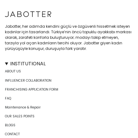
Jabotter, her adımda kendini güçlü ve özgüvenli hissetmek isteyen
kadınlar için tasarlandı. Türkiye’nin öncü topuklu ayakkabı markası
olarak, zarafeti konforla buluşturuyor; modayı takip etmeyen,
tarzıyla yol açan kadınların tercihi oluyor. Jabotter giyen kadın
yürüyüşüyle konuşur, duruşuyla fark yaratır.
INSTITUTIONAL
ABOUT US
INFLUENCER COLLABORATION
FRANCHISING APPLICATION FORM
FAQ
Maintenance & Repair
OUR SALES POINTS
BLOGS
CONTACT