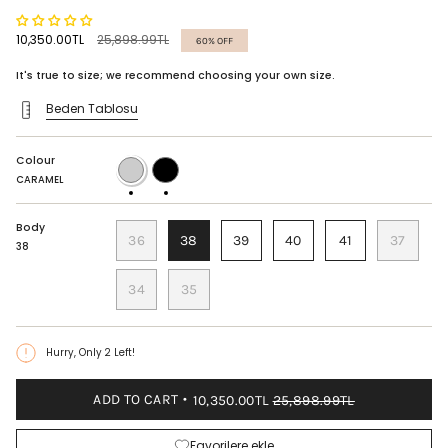
Regular
10,350.00TL
25,898.99TL
60%
OFF
price
It's true to size; we recommend choosing your own size.
Beden Tablosu
Colour
CARAMEL
BLACK
CARAMEL
Body
36
38
39
40
41
37
38
34
35
Hurry, Only
2
Left!
ADD TO CART
10,350.00TL
25,898.99TL
Favorilere ekle