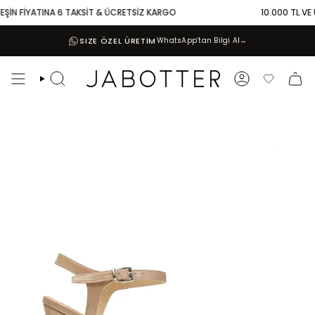
Skip
EŞİN FİYATINA 6 TAKSİT & ÜCRETSİZ KARGO
10.000 TL VE ÜZ
to
content
SIZE ÖZEL ÜRETİM
WhatsApp’tan Bilgi Al
→
Search
Account
Favoriler