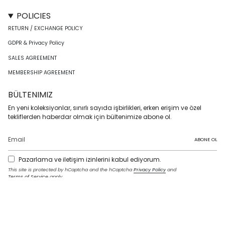
POLICIES
RETURN / EXCHANGE POLICY
GDPR & Privacy Policy
SALES AGREEMENT
MEMBERSHIP AGREEMENT
BÜLTENIMIZ
En yeni koleksiyonlar, sınırlı sayıda işbirlikleri, erken erişim ve özel
tekliflerden haberdar olmak için bültenimize abone ol.
ABONE OL
Pazarlama ve iletişim izinlerini kabul ediyorum.
This site is protected by hCaptcha and the hCaptcha
Privacy Policy
and
Terms of Service
apply.
I
F
T
T
P
Y
L
n
a
w
i
i
o
i
s
c
i
k
n
u
n
t
e
t
T
t
T
k