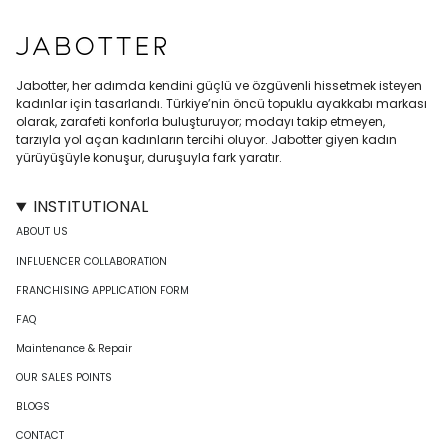
Jabotter, her adımda kendini güçlü ve özgüvenli hissetmek isteyen
kadınlar için tasarlandı. Türkiye’nin öncü topuklu ayakkabı markası
olarak, zarafeti konforla buluşturuyor; modayı takip etmeyen,
tarzıyla yol açan kadınların tercihi oluyor. Jabotter giyen kadın
yürüyüşüyle konuşur, duruşuyla fark yaratır.
INSTITUTIONAL
ABOUT US
INFLUENCER COLLABORATION
FRANCHISING APPLICATION FORM
FAQ
Maintenance & Repair
OUR SALES POINTS
BLOGS
CONTACT