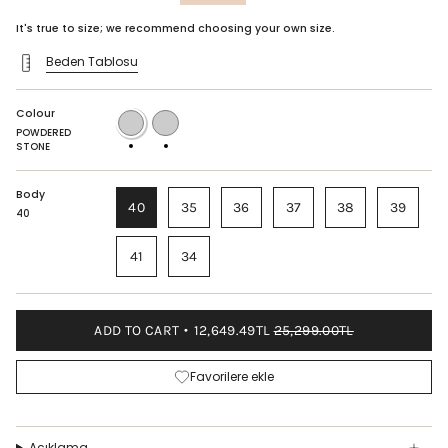
price
It's true to size; we recommend choosing your own size.
Beden Tablosu
Colour
POWDERED
BLACK
STONE
STONE
POWDERED
STONE
Body
40
35
36
37
38
39
40
41
34
ADD TO CART
12,649.49TL
25,299.00TL
Favorilere ekle
Açıklama