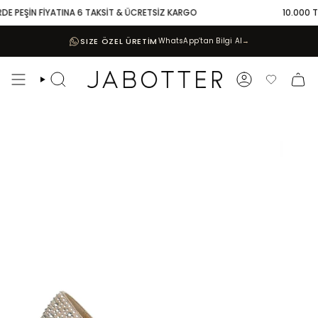
Skip
DE PEŞİN FİYATINA 6 TAKSİT & ÜCRETSİZ KARGO
10.000 TL 
to
content
SIZE ÖZEL ÜRETİM
WhatsApp’tan Bilgi Al
→
Search
Account
Favoriler