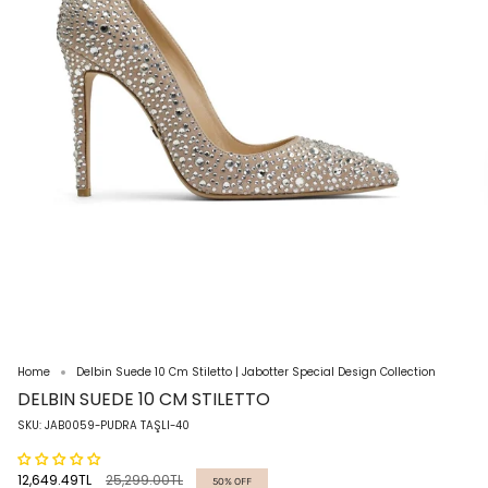
Home
Delbin Suede 10 Cm Stiletto | Jabotter Special Design Collection
DELBIN SUEDE 10 CM STILETTO
SKU: JAB0059-PUDRA TAŞLI-40
Regular
12,649.49TL
25,299.00TL
50%
OFF