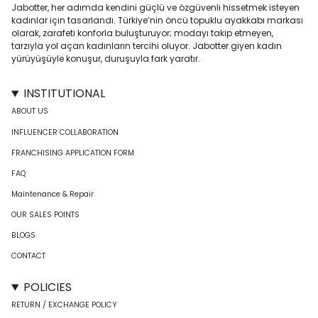
Jabotter, her adımda kendini güçlü ve özgüvenli hissetmek isteyen
kadınlar için tasarlandı. Türkiye’nin öncü topuklu ayakkabı markası
olarak, zarafeti konforla buluşturuyor; modayı takip etmeyen,
tarzıyla yol açan kadınların tercihi oluyor. Jabotter giyen kadın
yürüyüşüyle konuşur, duruşuyla fark yaratır.
INSTITUTIONAL
ABOUT US
INFLUENCER COLLABORATION
FRANCHISING APPLICATION FORM
FAQ
Maintenance & Repair
OUR SALES POINTS
BLOGS
CONTACT
POLICIES
RETURN / EXCHANGE POLICY