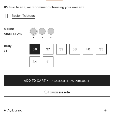
price
It's true to size; we recommend choosing your own size.
Beden Tablosu
Colour
GREEN
BLACK
POWDERED
STONE
STONE
STONE
GREEN STONE
Body
36
37
39
38
40
35
36
34
41
ADD TO CART
12,649.49TL
25,299.00TL
Favorilere ekle
Açıklama