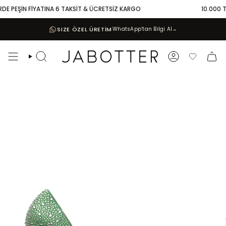
Skip
DE PEŞİN FİYATINA 6 TAKSİT & ÜCRETSİZ KARGO
10.000 TL 
to
content
SIZE ÖZEL ÜRETİM
WhatsApp’tan Bilgi Al
→
Search
Account
Favoriler