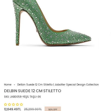
Home
Delbin Suede 12 Cm Stiletto | Jabotter Special Design Collection
DELBIN SUEDE 12 CM STILETTO
SKU: JAB0058-YEŞİL TAŞLI-36
Regular
12,649.49TL
25,299.00TL
50%
OFF