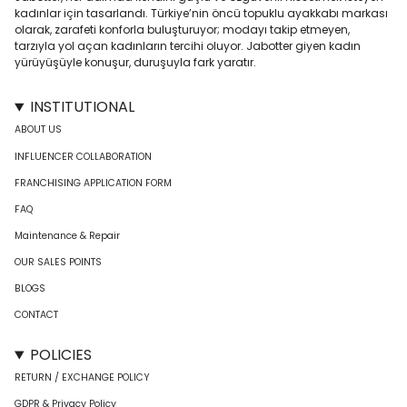
kadınlar için tasarlandı. Türkiye’nin öncü topuklu ayakkabı markası
olarak, zarafeti konforla buluşturuyor; modayı takip etmeyen,
tarzıyla yol açan kadınların tercihi oluyor. Jabotter giyen kadın
yürüyüşüyle konuşur, duruşuyla fark yaratır.
INSTITUTIONAL
ABOUT US
INFLUENCER COLLABORATION
FRANCHISING APPLICATION FORM
FAQ
Maintenance & Repair
OUR SALES POINTS
BLOGS
CONTACT
POLICIES
RETURN / EXCHANGE POLICY
GDPR & Privacy Policy