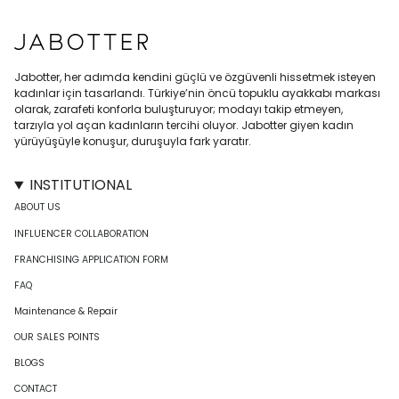
Jabotter, her adımda kendini güçlü ve özgüvenli hissetmek isteyen
kadınlar için tasarlandı. Türkiye’nin öncü topuklu ayakkabı markası
olarak, zarafeti konforla buluşturuyor; modayı takip etmeyen,
tarzıyla yol açan kadınların tercihi oluyor. Jabotter giyen kadın
yürüyüşüyle konuşur, duruşuyla fark yaratır.
INSTITUTIONAL
ABOUT US
INFLUENCER COLLABORATION
FRANCHISING APPLICATION FORM
FAQ
Maintenance & Repair
OUR SALES POINTS
BLOGS
CONTACT