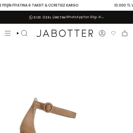
Skip
 PEŞİN FİYATINA 6 TAKSİT & ÜCRETSİZ KARGO
10.000 TL VE
to
content
SIZE ÖZEL ÜRETİM
WhatsApp’tan Bilgi Al
→
Search
Account
Favoriler