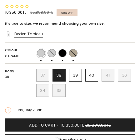
Regular
10,350.00TL
25,898.99TL
60%
OFF
price
It's true to size; we recommend choosing your own size.
Beden Tablosu
Colour
CARAMEL
LAME
BLACK
DORE
MAT
MAT
CARAMEL
Body
37
38
39
40
41
36
38
34
35
Hurry, Only
2
Left!
ADD TO CART
10,350.00TL
25,898.99TL
Favorilere ekle