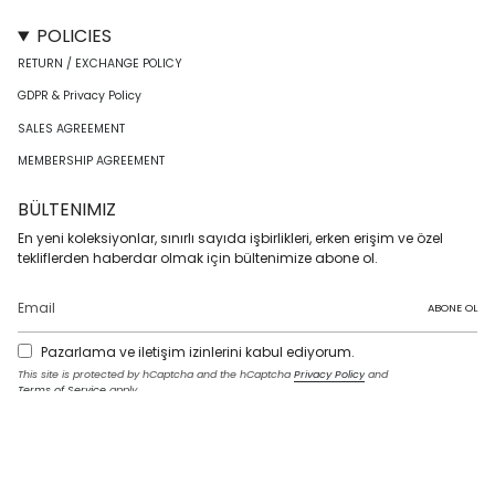
POLICIES
RETURN / EXCHANGE POLICY
GDPR & Privacy Policy
SALES AGREEMENT
MEMBERSHIP AGREEMENT
BÜLTENIMIZ
En yeni koleksiyonlar, sınırlı sayıda işbirlikleri, erken erişim ve özel
tekliflerden haberdar olmak için bültenimize abone ol.
ABONE OL
Pazarlama ve iletişim izinlerini kabul ediyorum.
This site is protected by hCaptcha and the hCaptcha
Privacy Policy
and
Terms of Service
apply.
I
F
T
T
P
Y
L
n
a
w
i
i
o
i
s
c
i
k
n
u
n
t
e
t
T
t
T
k