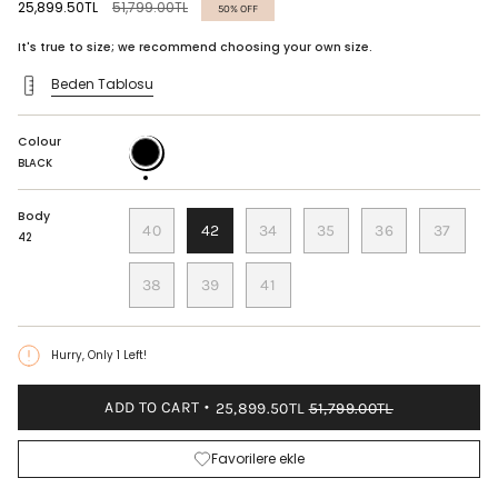
Regular
25,899.50TL
51,799.00TL
50%
OFF
price
It's true to size; we recommend choosing your own size.
Beden Tablosu
Colour
BLACK
BLACK
Body
40
42
34
35
36
37
42
38
39
41
Hurry, Only
1
Left!
ADD TO CART
25,899.50TL
51,799.00TL
Favorilere ekle