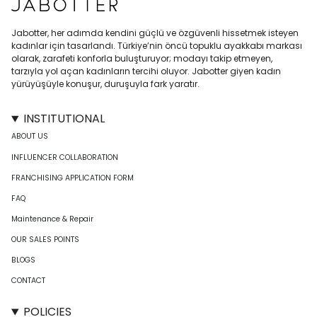
Jabotter, her adımda kendini güçlü ve özgüvenli hissetmek isteyen
kadınlar için tasarlandı. Türkiye’nin öncü topuklu ayakkabı markası
olarak, zarafeti konforla buluşturuyor; modayı takip etmeyen,
tarzıyla yol açan kadınların tercihi oluyor. Jabotter giyen kadın
yürüyüşüyle konuşur, duruşuyla fark yaratır.
INSTITUTIONAL
ABOUT US
INFLUENCER COLLABORATION
FRANCHISING APPLICATION FORM
FAQ
Maintenance & Repair
OUR SALES POINTS
BLOGS
CONTACT
POLICIES