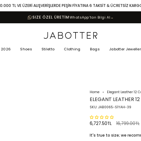
10.000 TL VE ÜZERİ ALIŞVERİŞLERDE PEŞİN FİYATINA 6 TAKSİT & ÜCRETSİZ KARG
SIZE ÖZEL ÜRETİM
WhatsApp’tan Bilgi Al
→
 2026
Shoes
Stiletto
Clothing
Bags
Jabotter Jewelle
Home
Elegant Leather 12 C
ELEGANT LEATHER 12
SKU: JAB0065-SİYAH-39
Regular
6,727.50TL
16,799.00TL
price
It's true to size; we rec