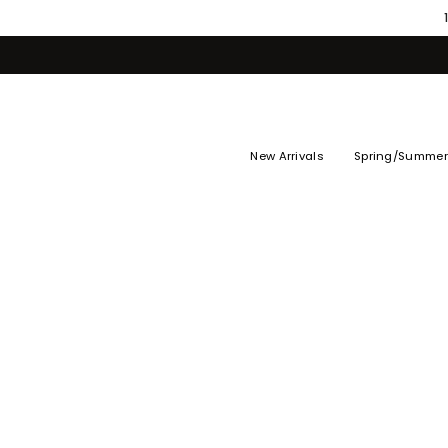
Skip
to
content
New Arrivals
Spring/Summer