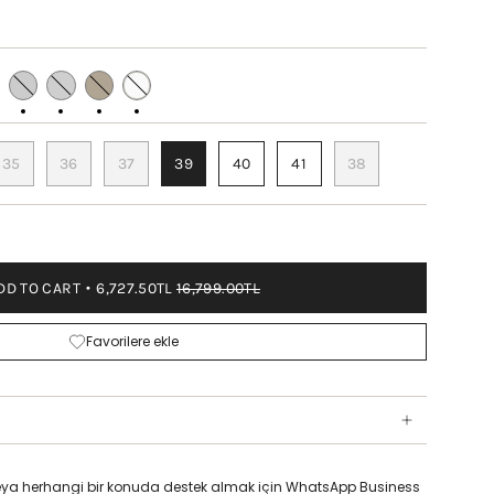
MEL
PEARL
LAME
DORE
WHITE
WHITE
MAT
MAT
35
36
37
39
40
41
38
DD TO CART
6,727.50TL
16,799.00TL
Favorilere ekle
z veya herhangi bir konuda destek almak için WhatsApp Business