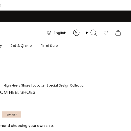
O
LANGUAGE
English
Account
Search
Favorilerim
ry
Bot & Çizme
Final Sale
m High Heels Shoes | Jabotter Special Design Collection
 CM HEEL SHOES
60%
OFF
ommend choosing your own size.