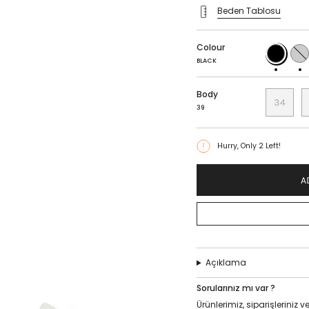
Beden Tablosu
Colour
BLACK
CARA
BLACK
Body
34
39
Hurry, Only
2
Left!
A
Açıklama
Sorularınız mı var ?
Ürünlerimiz, siparişlerini