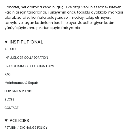
Jabotter, her adımda kendini güçlü ve özgüvenli hissetmek isteyen
kadınlar için tasarlandı. Türkiye’nin öncü topuklu ayakkabı markası
olarak, zarafeti konforla buluşturuyor; modayı takip etmeyen,
tarzıyla yol açan kadınların tercihi oluyor. Jabotter giyen kadın
yürüyüşüyle konuşur, duruşuyla fark yaratır.
INSTITUTIONAL
ABOUT US
INFLUENCER COLLABORATION
FRANCHISING APPLICATION FORM
FAQ
Maintenance & Repair
OUR SALES POINTS
BLOGS
CONTACT
POLICIES
RETURN / EXCHANGE POLICY