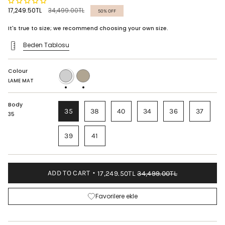
Regular
17,249.50TL
34,499.00TL
50%
OFF
price
It's true to size; we recommend choosing your own size.
Beden Tablosu
Colour
LAME
DORE
MAT
MAT
LAME MAT
Body
35
38
40
34
36
37
35
39
41
ADD TO CART
17,249.50TL
34,499.00TL
Favorilere ekle