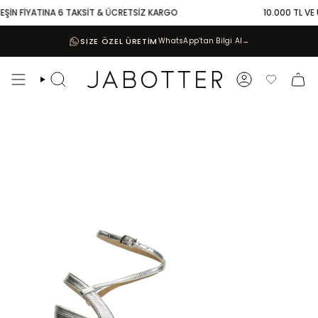
Skip
EŞİN FİYATINA 6 TAKSİT & ÜCRETSİZ KARGO
10.000 TL VE ÜZ
to
content
SIZE ÖZEL ÜRETİM
WhatsApp’tan Bilgi Al
→
Search
Account
Favoriler