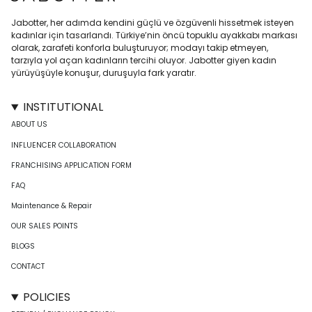
Jabotter, her adımda kendini güçlü ve özgüvenli hissetmek isteyen
kadınlar için tasarlandı. Türkiye’nin öncü topuklu ayakkabı markası
olarak, zarafeti konforla buluşturuyor; modayı takip etmeyen,
tarzıyla yol açan kadınların tercihi oluyor. Jabotter giyen kadın
yürüyüşüyle konuşur, duruşuyla fark yaratır.
INSTITUTIONAL
ABOUT US
INFLUENCER COLLABORATION
FRANCHISING APPLICATION FORM
FAQ
Maintenance & Repair
OUR SALES POINTS
BLOGS
CONTACT
POLICIES