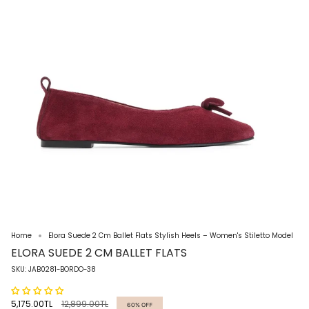
Home
Elora Suede 2 Cm Ballet Flats Stylish Heels – Women's Stiletto Model
ELORA SUEDE 2 CM BALLET FLATS
SKU: JAB0281-BORDO-38
Regular
5,175.00TL
12,899.00TL
60%
OFF