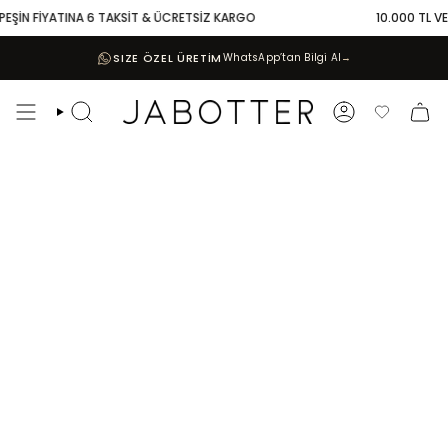
Skip
EŞİN FİYATINA 6 TAKSİT & ÜCRETSİZ KARGO
10.000 TL VE Ü
to
content
SIZE ÖZEL ÜRETİM
WhatsApp’tan Bilgi Al
→
Search
Account
Favoriler