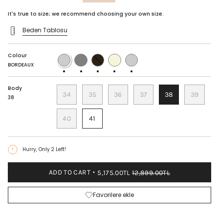
price
It's true to size; we recommend choosing your own size.
Beden Tablosu
Colour
BORDEAUX
GRAY
COFFEE
BEIGE
NAVY
BLUE
BORDEAUX
Body
34
35
36
37
38
39
38
40
41
Hurry, Only
2
Left!
ADD TO CART
5,175.00TL
12,899.00TL
Favorilere ekle