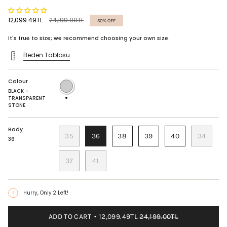
Regular
12,099.49TL
24,199.00TL
50%
OFF
price
It's true to size; we recommend choosing your own size.
Beden Tablosu
Colour
BLACK
-
BLACK -
TRANSPARENT
TRANSPARENT
STONE
STONE
Body
35
36
38
39
40
34
36
37
41
Hurry, Only
2
Left!
ADD TO CART
12,099.49TL
24,199.00TL