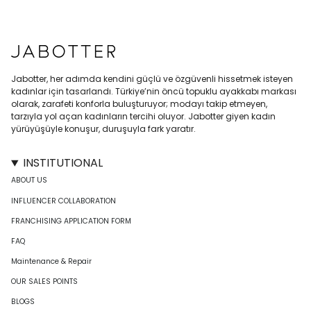
Jabotter, her adımda kendini güçlü ve özgüvenli hissetmek isteyen
kadınlar için tasarlandı. Türkiye’nin öncü topuklu ayakkabı markası
olarak, zarafeti konforla buluşturuyor; modayı takip etmeyen,
tarzıyla yol açan kadınların tercihi oluyor. Jabotter giyen kadın
yürüyüşüyle konuşur, duruşuyla fark yaratır.
INSTITUTIONAL
ABOUT US
INFLUENCER COLLABORATION
FRANCHISING APPLICATION FORM
FAQ
Maintenance & Repair
OUR SALES POINTS
BLOGS