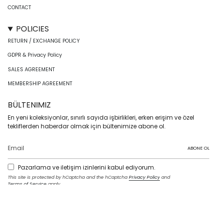
CONTACT
POLICIES
RETURN / EXCHANGE POLICY
GDPR & Privacy Policy
SALES AGREEMENT
MEMBERSHIP AGREEMENT
BÜLTENIMIZ
En yeni koleksiyonlar, sınırlı sayıda işbirlikleri, erken erişim ve özel
tekliflerden haberdar olmak için bültenimize abone ol.
ABONE OL
Pazarlama ve iletişim izinlerini kabul ediyorum.
This site is protected by hCaptcha and the hCaptcha
Privacy Policy
and
Terms of Service
apply.
I
F
T
T
P
Y
L
n
a
w
i
i
o
i