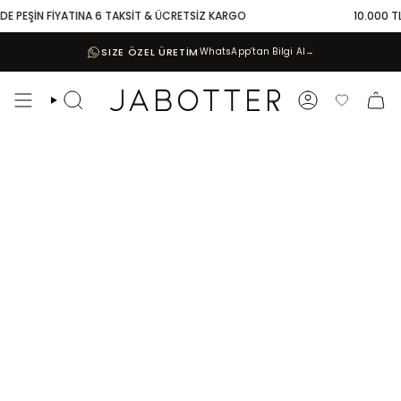
Skip
E PEŞİN FİYATINA 6 TAKSİT & ÜCRETSİZ KARGO
10.000 TL V
to
content
SIZE ÖZEL ÜRETİM
WhatsApp’tan Bilgi Al
→
Search
Account
Favoriler