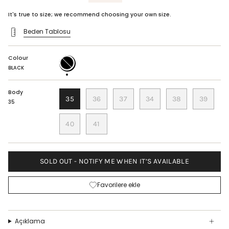
price
It's true to size; we recommend choosing your own size.
Beden Tablosu
Colour
BLACK
BLACK
Body
35
36
37
34
38
39
35
40
41
SOLD OUT - NOTIFY ME WHEN IT’S AVAILABLE
Favorilere ekle
Açıklama