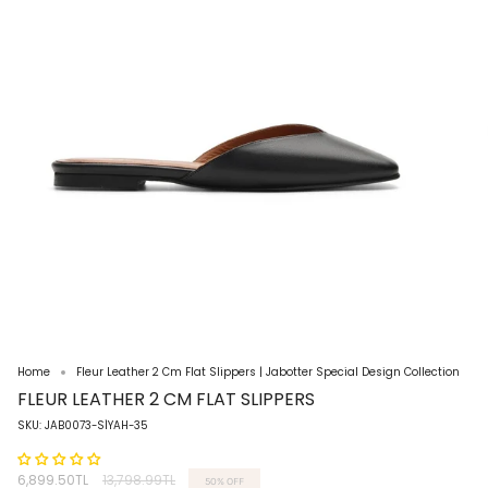
Home
Fleur Leather 2 Cm Flat Slippers | Jabotter Special Design Collection
FLEUR LEATHER 2 CM FLAT SLIPPERS
SKU: JAB0073-SİYAH-35
Regular
6,899.50TL
13,798.99TL
50%
OFF