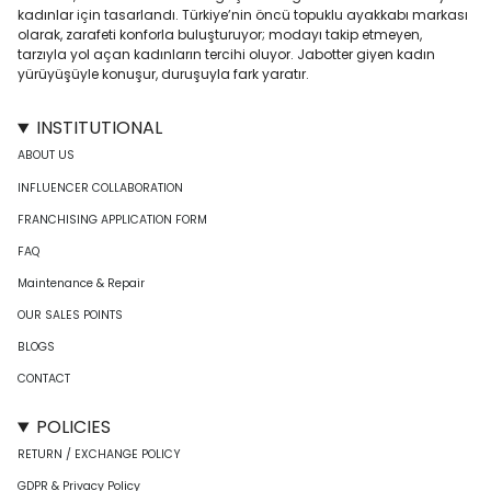
kadınlar için tasarlandı. Türkiye’nin öncü topuklu ayakkabı markası
olarak, zarafeti konforla buluşturuyor; modayı takip etmeyen,
tarzıyla yol açan kadınların tercihi oluyor. Jabotter giyen kadın
yürüyüşüyle konuşur, duruşuyla fark yaratır.
INSTITUTIONAL
ABOUT US
INFLUENCER COLLABORATION
FRANCHISING APPLICATION FORM
FAQ
Maintenance & Repair
OUR SALES POINTS
BLOGS
CONTACT
POLICIES
RETURN / EXCHANGE POLICY
GDPR & Privacy Policy