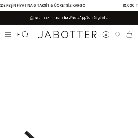
Skip
DE PEŞİN FİYATINA 6 TAKSİT & ÜCRETSİZ KARGO
10.000 TL 
to
content
SIZE ÖZEL ÜRETİM
WhatsApp’tan Bilgi Al
→
Search
Account
Favoriler