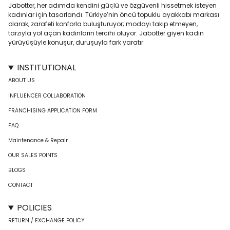
Jabotter, her adımda kendini güçlü ve özgüvenli hissetmek isteyen
kadınlar için tasarlandı. Türkiye’nin öncü topuklu ayakkabı markası
olarak, zarafeti konforla buluşturuyor; modayı takip etmeyen,
tarzıyla yol açan kadınların tercihi oluyor. Jabotter giyen kadın
yürüyüşüyle konuşur, duruşuyla fark yaratır.
INSTITUTIONAL
ABOUT US
INFLUENCER COLLABORATION
FRANCHISING APPLICATION FORM
FAQ
Maintenance & Repair
OUR SALES POINTS
BLOGS
CONTACT
POLICIES
RETURN / EXCHANGE POLICY