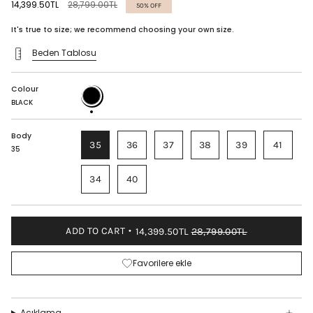
Regular
14,399.50TL
28,799.00TL
50%
OFF
price
It's true to size; we recommend choosing your own size.
Beden Tablosu
Colour
BLACK
BLACK
Body
35
36
37
38
39
41
35
34
40
ADD TO CART
14,399.50TL
28,799.00TL
Favorilere ekle
Açıklama