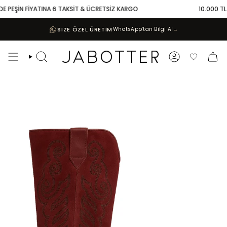
Skip
 PEŞİN FİYATINA 6 TAKSİT & ÜCRETSİZ KARGO
10.000 TL VE
to
content
SIZE ÖZEL ÜRETİM
WhatsApp’tan Bilgi Al
→
Search
Account
Favoriler