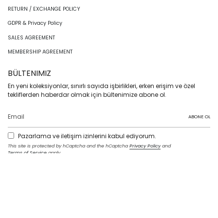
RETURN / EXCHANGE POLICY
GDPR & Privacy Policy
SALES AGREEMENT
MEMBERSHIP AGREEMENT
BÜLTENIMIZ
En yeni koleksiyonlar, sınırlı sayıda işbirlikleri, erken erişim ve özel
tekliflerden haberdar olmak için bültenimize abone ol.
ABONE OL
Pazarlama ve iletişim izinlerini kabul ediyorum.
This site is protected by hCaptcha and the hCaptcha
Privacy Policy
and
Terms of Service
apply.
I
F
T
T
P
Y
L
n
a
w
i
i
o
i
s
c
i
k
n
u
n
t
e
t
T
t
T
k
LANGUAGE
a
b
t
o
e
u
e
g
o
e
k
r
b
d
English