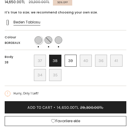
Regular
14,650.00TL
29,300.00TL
50%
OFF
price
It's true to size; we recommend choosing your own size.
Beden Tablosu
Colour
BORDEAUX
BITTER
BLACK
COFFEE
-
BORDEAUX
BEIGE
Body
37
38
39
40
36
41
38
34
35
Hurry, Only
1
Left!
ADD TO CART
14,650.00TL
29,300.00TL
Favorilere ekle