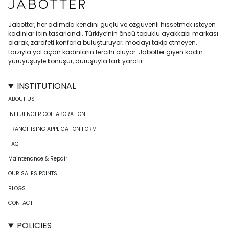
Jabotter, her adımda kendini güçlü ve özgüvenli hissetmek isteyen
kadınlar için tasarlandı. Türkiye’nin öncü topuklu ayakkabı markası
olarak, zarafeti konforla buluşturuyor; modayı takip etmeyen,
tarzıyla yol açan kadınların tercihi oluyor. Jabotter giyen kadın
yürüyüşüyle konuşur, duruşuyla fark yaratır.
INSTITUTIONAL
ABOUT US
INFLUENCER COLLABORATION
FRANCHISING APPLICATION FORM
FAQ
Maintenance & Repair
OUR SALES POINTS
BLOGS
CONTACT
POLICIES