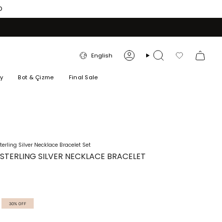
O
LANGUAGE
English
Account
Search
Favorilerim
ry
Bot & Çizme
Final Sale
terling Silver Necklace Bracelet Set
 STERLING SILVER NECKLACE BRACELET
30%
OFF