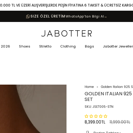
10.000 TL VE ÜZERİ ALIŞVERİŞLERDE PEŞİN FİYATINA 6 TAKSİT & ÜCRETSİZ KARG
SIZE ÖZEL ÜRETİM
WhatsApp’tan Bilgi Al
→
 2026
Shoes
Stiletto
Clothing
Bags
Jabotter Jewelle
Home
Golden Italian 925 S
GOLDEN ITALIAN 925
SET
SKU: JSET005-STN
Regular
8,399.00TL
11,999.00TL
price