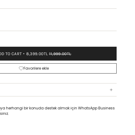
DD TO CART
8,399.00TL
11,999.00TL
Favorilere ekle
z veya herhangi bir konuda destek almak için WhatsApp Business
siniz.