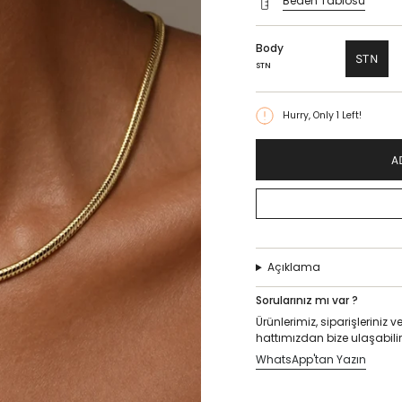
Beden Tablosu
Body
STN
STN
Hurry, Only
1
Left!
A
Açıklama
Sorularınız mı var ?
Ürünlerimiz, siparişlerini
hattımızdan bize ulaşabilir
WhatsApp'tan Yazın