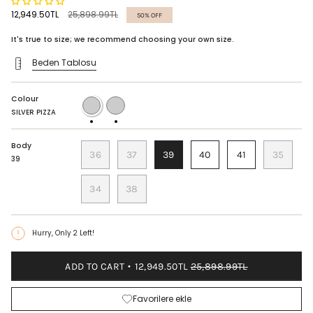
Regular
12,949.50TL
25,898.99TL
50%
OFF
price
It's true to size; we recommend choosing your own size.
Beden Tablosu
Colour
SILVER
GOLD
PIZZA
BIAS
SILVER PIZZA
TRIM
Body
36
37
39
40
41
35
39
34
38
Hurry, Only
2
Left!
ADD TO CART
12,949.50TL
25,898.99TL
Favorilere ekle