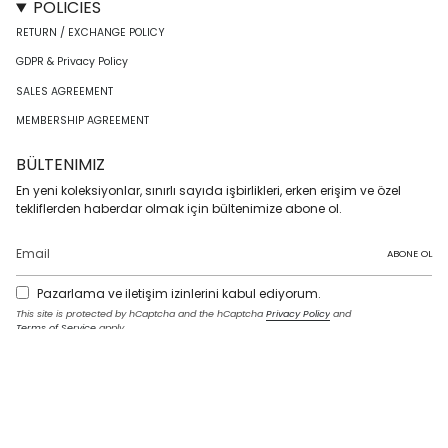
POLICIES
RETURN / EXCHANGE POLICY
GDPR & Privacy Policy
SALES AGREEMENT
MEMBERSHIP AGREEMENT
BÜLTENIMIZ
En yeni koleksiyonlar, sınırlı sayıda işbirlikleri, erken erişim ve özel
tekliflerden haberdar olmak için bültenimize abone ol.
ABONE OL
Pazarlama ve iletişim izinlerini kabul ediyorum.
This site is protected by hCaptcha and the hCaptcha
Privacy Policy
and
Terms of Service
apply.
I
F
T
T
P
Y
L
n
a
w
i
i
o
i
s
c
i
k
n
u
n
t
e
t
T
t
T
k
LANGUAGE
a
b
t
o
e
u
e