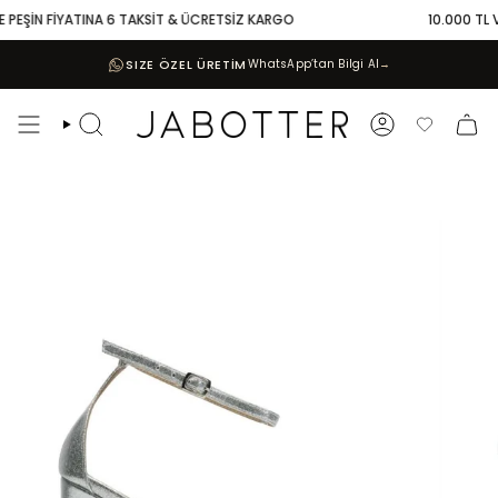
Skip
PEŞİN FİYATINA 6 TAKSİT & ÜCRETSİZ KARGO
10.000 TL VE 
to
content
SIZE ÖZEL ÜRETİM
WhatsApp’tan Bilgi Al
→
Search
Account
Favoriler