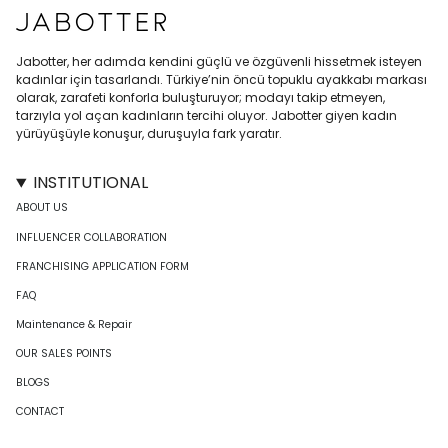
Jabotter, her adımda kendini güçlü ve özgüvenli hissetmek isteyen
kadınlar için tasarlandı. Türkiye’nin öncü topuklu ayakkabı markası
olarak, zarafeti konforla buluşturuyor; modayı takip etmeyen,
tarzıyla yol açan kadınların tercihi oluyor. Jabotter giyen kadın
yürüyüşüyle konuşur, duruşuyla fark yaratır.
INSTITUTIONAL
ABOUT US
INFLUENCER COLLABORATION
FRANCHISING APPLICATION FORM
FAQ
Maintenance & Repair
OUR SALES POINTS
BLOGS
CONTACT