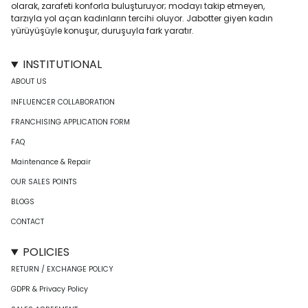
olarak, zarafeti konforla buluşturuyor; modayı takip etmeyen,
tarzıyla yol açan kadınların tercihi oluyor. Jabotter giyen kadın
yürüyüşüyle konuşur, duruşuyla fark yaratır.
INSTITUTIONAL
ABOUT US
INFLUENCER COLLABORATION
FRANCHISING APPLICATION FORM
FAQ
Maintenance & Repair
OUR SALES POINTS
BLOGS
CONTACT
POLICIES
RETURN / EXCHANGE POLICY
GDPR & Privacy Policy