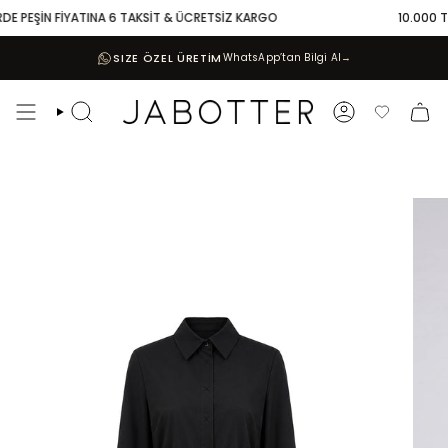
Skip
DE PEŞİN FİYATINA 6 TAKSİT & ÜCRETSİZ KARGO
10.000 TL 
to
content
SIZE ÖZEL ÜRETİM
WhatsApp’tan Bilgi Al
→
Search
Account
Favoriler