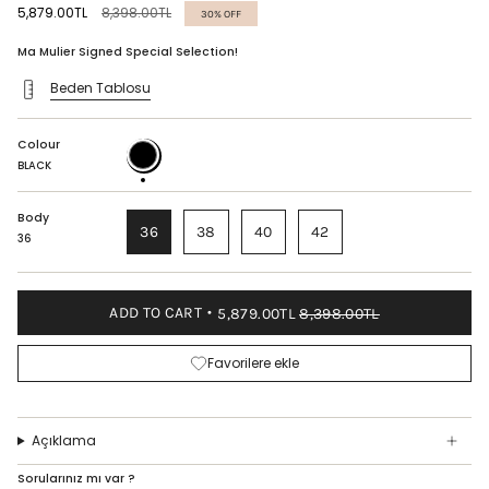
Regular
5,879.00TL
8,398.00TL
30%
OFF
price
Ma Mulier Signed Special Selection!
Beden Tablosu
Colour
BLACK
BLACK
Body
36
38
40
42
36
ADD TO CART
5,879.00TL
8,398.00TL
Favorilere ekle
Açıklama
Sorularınız mı var ?