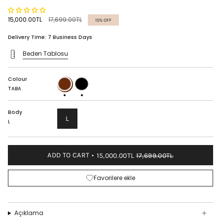
Regular
15,000.00TL
17,699.00TL
15%
OFF
price
Delivery Time: 7 Business Days
Beden Tablosu
Colour
TABA
BLACK
TABA
Body
L
L
ADD TO CART
15,000.00TL
17,699.00TL
Favorilere ekle
Açıklama