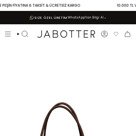
Skip
PEŞİN FİYATINA 6 TAKSİT & ÜCRETSİZ KARGO
10.000 TL VE 
to
content
SIZE ÖZEL ÜRETİM
WhatsApp’tan Bilgi Al
→
Search
Account
Favoriler