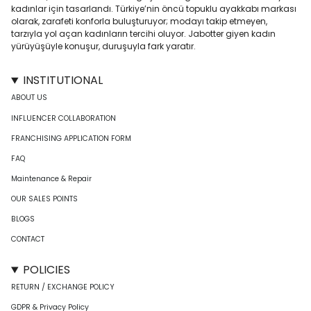
kadınlar için tasarlandı. Türkiye’nin öncü topuklu ayakkabı markası
olarak, zarafeti konforla buluşturuyor; modayı takip etmeyen,
tarzıyla yol açan kadınların tercihi oluyor. Jabotter giyen kadın
yürüyüşüyle konuşur, duruşuyla fark yaratır.
INSTITUTIONAL
ABOUT US
INFLUENCER COLLABORATION
FRANCHISING APPLICATION FORM
FAQ
Maintenance & Repair
OUR SALES POINTS
BLOGS
CONTACT
POLICIES
RETURN / EXCHANGE POLICY
GDPR & Privacy Policy