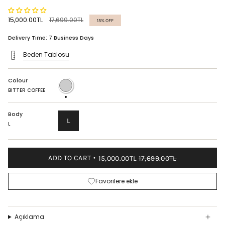
Regular
15,000.00TL
17,699.00TL
15%
OFF
price
Delivery Time: 7 Business Days
Beden Tablosu
Colour
BITTER
COFFEE
BITTER COFFEE
Body
L
L
ADD TO CART
15,000.00TL
17,699.00TL
Favorilere ekle
Açıklama