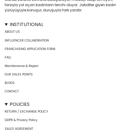
tarzıyla yol açan kadınların tercihi oluyor. Jabotter giyen kadın
yürüyüşüyle konuşur, duruşuyla fark yaratır.
INSTITUTIONAL
ABOUT US
INFLUENCER COLLABORATION
FRANCHISING APPLICATION FORM
FAQ
Maintenance & Repair
OUR SALES POINTS
BLOGS
CONTACT
POLICIES
RETURN / EXCHANGE POLICY
GDPR & Privacy Policy
SALES AGREEMENT