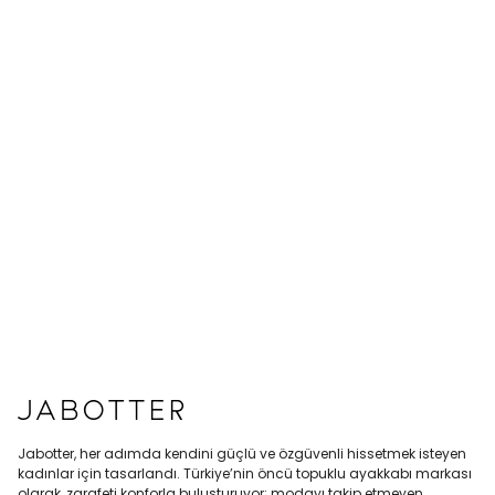
Jabotter, her adımda kendini güçlü ve özgüvenli hissetmek isteyen
kadınlar için tasarlandı. Türkiye’nin öncü topuklu ayakkabı markası
olarak, zarafeti konforla buluşturuyor; modayı takip etmeyen,