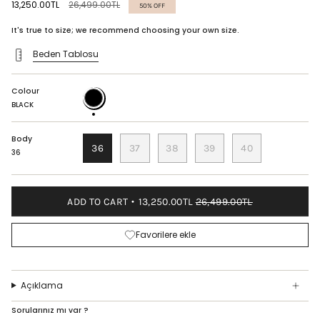
Regular
13,250.00TL
26,499.00TL
50%
OFF
price
It's true to size; we recommend choosing your own size.
Beden Tablosu
Colour
BLACK
BLACK
Body
36
37
38
39
40
36
ADD TO CART
13,250.00TL
26,499.00TL
Favorilere ekle
Açıklama
Sorularınız mı var ?