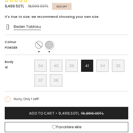
Regular
9,499.50TL
18,999.00TL
50%
OFF
price
It's true to size; we recommend choosing your own size.
Beden Tablosu
Colour
WHITE
POWDER
POWDER
Body
36
40
39
41
34
35
41
37
38
Hurry, Only
1
Left!
ADD TO CART
9,499.50TL
18,999.00TL
Favorilere ekle