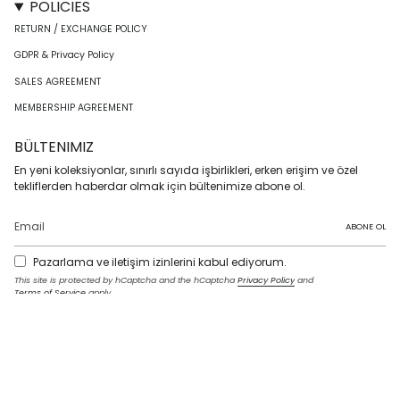
POLICIES
RETURN / EXCHANGE POLICY
GDPR & Privacy Policy
SALES AGREEMENT
MEMBERSHIP AGREEMENT
BÜLTENIMIZ
En yeni koleksiyonlar, sınırlı sayıda işbirlikleri, erken erişim ve özel
tekliflerden haberdar olmak için bültenimize abone ol.
ABONE OL
Pazarlama ve iletişim izinlerini kabul ediyorum.
This site is protected by hCaptcha and the hCaptcha
Privacy Policy
and
Terms of Service
apply.
I
F
T
T
P
Y
L
n
a
w
i
i
o
i
s
c
i
k
n
u
n
t
e
t
T
t
T
k
LANGUAGE
a
b
t
o
e
u
e