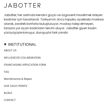
Jabotter, her adımda kendini güçlü ve özgüvenli hissetmek isteyen
kadınlar için tasarlandı. Türkiye’nin öncü topuklu ayakkabı markası
olarak, zarafeti konforla buluşturuyor; modayı takip etmeyen,
tarzıyla yol açan kadınların tercihi oluyor. Jabotter giyen kadın
yürüyüşüyle konuşur, duruşuyla fark yaratır.
INSTITUTIONAL
ABOUT US
INFLUENCER COLLABORATION
FRANCHISING APPLICATION FORM
FAQ
Maintenance & Repair
OUR SALES POINTS
BLOGS
CONTACT