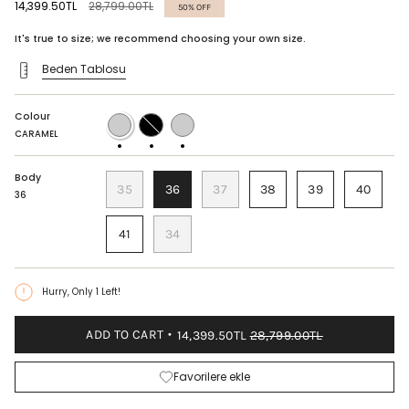
Regular
14,399.50TL
28,799.00TL
50%
OFF
price
It's true to size; we recommend choosing your own size.
Beden Tablosu
Colour
CARAMEL
BLACK
BORDEAUX
CARAMEL
Body
35
36
37
38
39
40
36
41
34
Hurry, Only
1
Left!
ADD TO CART
14,399.50TL
28,799.00TL
Favorilere ekle