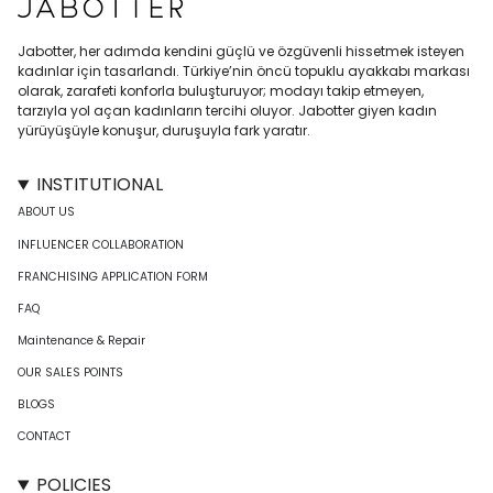
Jabotter, her adımda kendini güçlü ve özgüvenli hissetmek isteyen
kadınlar için tasarlandı. Türkiye’nin öncü topuklu ayakkabı markası
olarak, zarafeti konforla buluşturuyor; modayı takip etmeyen,
tarzıyla yol açan kadınların tercihi oluyor. Jabotter giyen kadın
yürüyüşüyle konuşur, duruşuyla fark yaratır.
INSTITUTIONAL
ABOUT US
INFLUENCER COLLABORATION
FRANCHISING APPLICATION FORM
FAQ
Maintenance & Repair
OUR SALES POINTS
BLOGS
CONTACT
POLICIES