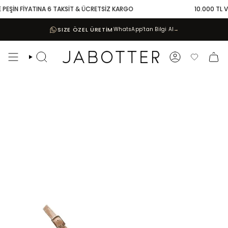
Skip
PEŞİN FİYATINA 6 TAKSİT & ÜCRETSİZ KARGO
10.000 TL VE 
to
content
SIZE ÖZEL ÜRETİM
WhatsApp’tan Bilgi Al
→
Search
Account
Favoriler