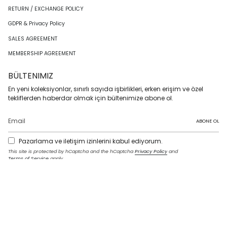
RETURN / EXCHANGE POLICY
GDPR & Privacy Policy
SALES AGREEMENT
MEMBERSHIP AGREEMENT
BÜLTENIMIZ
En yeni koleksiyonlar, sınırlı sayıda işbirlikleri, erken erişim ve özel
tekliflerden haberdar olmak için bültenimize abone ol.
ABONE OL
Pazarlama ve iletişim izinlerini kabul ediyorum.
This site is protected by hCaptcha and the hCaptcha
Privacy Policy
and
Terms of Service
apply.
I
F
T
T
P
Y
L
n
a
w
i
i
o
i
s
c
i
k
n
u
n
t
e
t
T
t
T
k
LANGUAGE
a
b
t
o
e
u
e
g
o
e
k
r
b
d
English