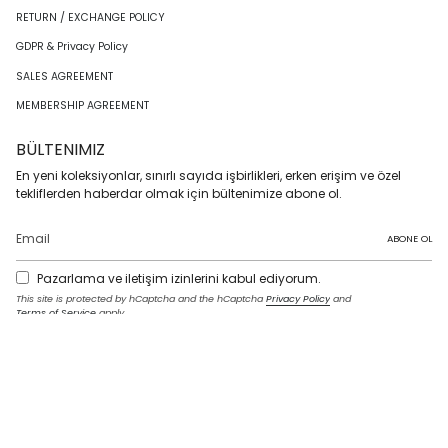
RETURN / EXCHANGE POLICY
GDPR & Privacy Policy
SALES AGREEMENT
MEMBERSHIP AGREEMENT
BÜLTENIMIZ
En yeni koleksiyonlar, sınırlı sayıda işbirlikleri, erken erişim ve özel
tekliflerden haberdar olmak için bültenimize abone ol.
ABONE OL
Pazarlama ve iletişim izinlerini kabul ediyorum.
This site is protected by hCaptcha and the hCaptcha
Privacy Policy
and
Terms of Service
apply.
I
F
T
T
P
Y
L
n
a
w
i
i
o
i
s
c
i
k
n
u
n
t
e
t
T
t
T
k
LANGUAGE
a
b
t
o
e
u
e
g
o
e
k
r
b
d
English