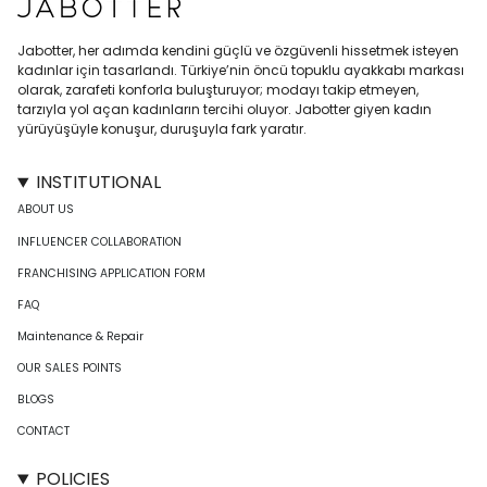
Jabotter, her adımda kendini güçlü ve özgüvenli hissetmek isteyen
kadınlar için tasarlandı. Türkiye’nin öncü topuklu ayakkabı markası
olarak, zarafeti konforla buluşturuyor; modayı takip etmeyen,
tarzıyla yol açan kadınların tercihi oluyor. Jabotter giyen kadın
yürüyüşüyle konuşur, duruşuyla fark yaratır.
INSTITUTIONAL
ABOUT US
INFLUENCER COLLABORATION
FRANCHISING APPLICATION FORM
FAQ
Maintenance & Repair
OUR SALES POINTS
BLOGS
CONTACT
POLICIES