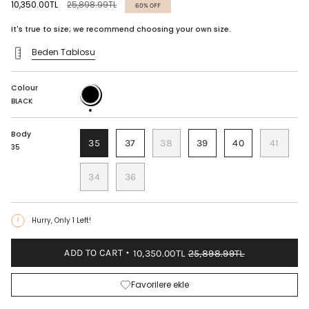
Regular
10,350.00TL
25,898.99TL
60%
OFF
price
It's true to size; we recommend choosing your own size.
Beden Tablosu
Colour
BLACK
BLACK
Body
35
37
38
39
40
41
35
34
36
Hurry, Only
1
Left!
ADD TO CART
10,350.00TL
25,898.99TL
Favorilere ekle