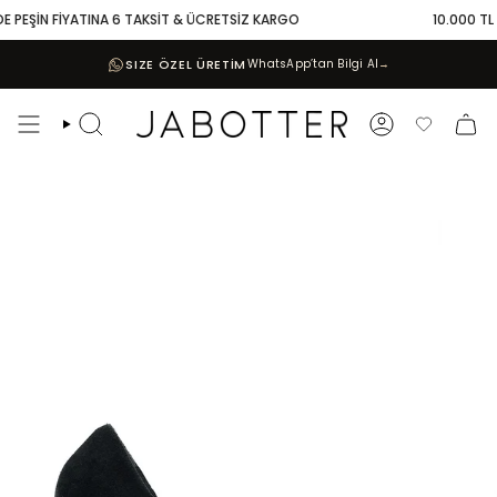
Skip
 PEŞİN FİYATINA 6 TAKSİT & ÜCRETSİZ KARGO
10.000 TL VE
to
content
SIZE ÖZEL ÜRETİM
WhatsApp’tan Bilgi Al
→
Search
Account
Favoriler