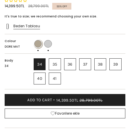
Regular
14,399.50TL
28,799.00TL
50%
OFF
price
It's true to size; we recommend choosing your own size.
Beden Tablosu
Colour
DORE
BITTER
MAT
COFFEE
DORE MAT
Body
34
35
36
37
38
39
34
40
41
ADD TO CART
14,399.50TL
28,799.00TL
Favorilere ekle