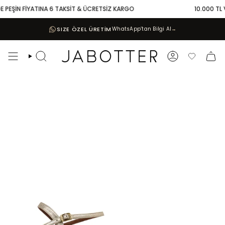
Skip
 PEŞİN FİYATINA 6 TAKSİT & ÜCRETSİZ KARGO
10.000 TL VE
to
content
SIZE ÖZEL ÜRETİM
WhatsApp’tan Bilgi Al
→
Search
Account
Favoriler