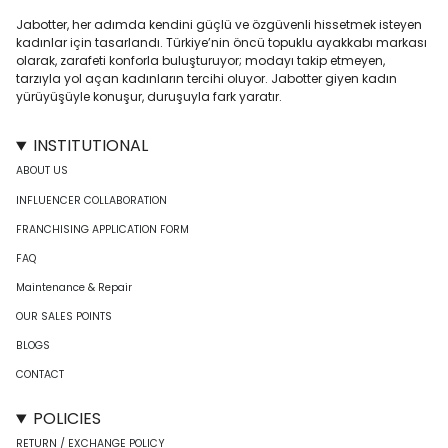
Jabotter, her adımda kendini güçlü ve özgüvenli hissetmek isteyen
kadınlar için tasarlandı. Türkiye’nin öncü topuklu ayakkabı markası
olarak, zarafeti konforla buluşturuyor; modayı takip etmeyen,
tarzıyla yol açan kadınların tercihi oluyor. Jabotter giyen kadın
yürüyüşüyle konuşur, duruşuyla fark yaratır.
INSTITUTIONAL
ABOUT US
INFLUENCER COLLABORATION
FRANCHISING APPLICATION FORM
FAQ
Maintenance & Repair
OUR SALES POINTS
BLOGS
CONTACT
POLICIES
RETURN / EXCHANGE POLICY