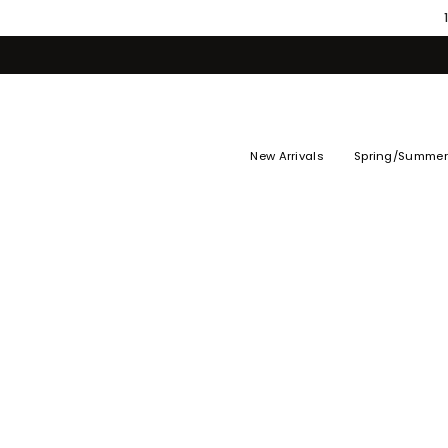
Skip
to
content
New Arrivals
Spring/Summer