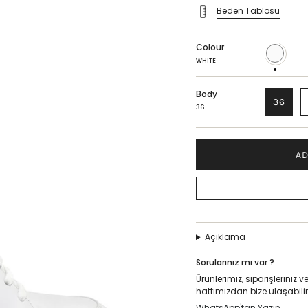
Beden Tablosu
Colour
WHITE
WHITE
Body
36
36
AD
Açıklama
Sorularınız mı var ?
Ürünlerimiz, siparişlerini
hattımızdan bize ulaşabilir
WhatsApp'tan Yazın