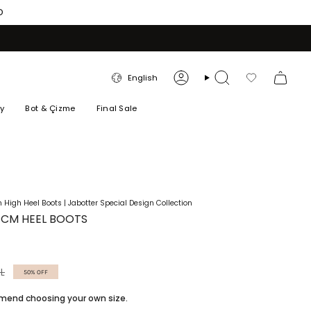
O
LANGUAGE
English
Account
Search
Favorilerim
ry
Bot & Çizme
Final Sale
m High Heel Boots | Jabotter Special Design Collection
0 CM HEEL BOOTS
L
50%
OFF
ommend choosing your own size.