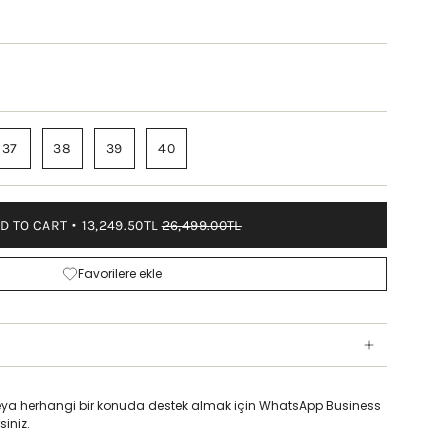
37
38
39
40
D TO CART
13,249.50TL
26,499.00TL
Favorilere ekle
z veya herhangi bir konuda destek almak için WhatsApp Business
siniz.