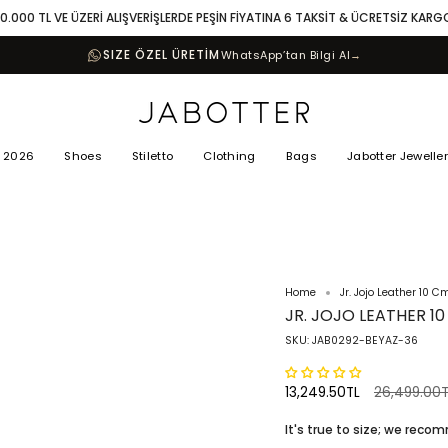
10.000 TL VE ÜZERİ ALIŞVERİŞLERDE PEŞİN FİYATINA 6 TAKSİT & ÜCRETSİZ KARG
SIZE ÖZEL ÜRETİM
WhatsApp’tan Bilgi Al
→
 2026
Shoes
Stiletto
Clothing
Bags
Jabotter Jewelle
Home
Jr. Jojo Leather 10 C
JR. JOJO LEATHER 1
SKU: JAB0292-BEYAZ-36
Regular
13,249.50TL
26,499.00T
price
It's true to size; we rec