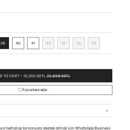
38
40
41
34
35
36
39
D TO CART
10,350.00TL
25,898.99TL
Favorilere ekle
z veya herhangi bir konuda destek almak için WhatsApp Business