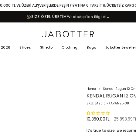
10.000 TL VE ÜZERİ ALIŞVERİŞLERDE PEŞİN FİYATINA 6 TAKSİT & ÜCRETSİZ KARG
SIZE ÖZEL ÜRETİM
WhatsApp’tan Bilgi Al
→
 2026
Shoes
Stiletto
Clothing
Bags
Jabotter Jewelle
Home
Kendal Rugan 12 Cm 
KENDAL RUGAN 12 CM
SKU: JAB0101-KARAMEL-38
Regular
10,350.00TL
25,898.99T
price
It's true to size; we rec