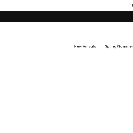
Skip
to
content
New Arrivals
Spring/Summer