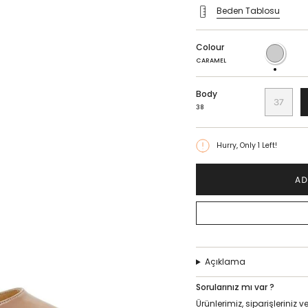
Beden Tablosu
Colour
CARAMEL
CARAMEL
Body
37
38
Hurry, Only
1
Left!
AD
Açıklama
Sorularınız mı var ?
Ürünlerimiz, siparişlerini