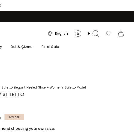
O
LANGUAGE
English
Account
Search
Favorilerim
ry
Bot & Çizme
Final Sale
Stiletto Elegant Heeled Shoe – Women's Stiletto Model
 STILETTO
L
60%
OFF
ommend choosing your own size.