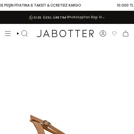
Skip
E PEŞİN FİYATINA 6 TAKSİT & ÜCRETSİZ KARGO
10.000 TL V
to
content
SIZE ÖZEL ÜRETİM
WhatsApp’tan Bilgi Al
→
Search
Account
Favoriler