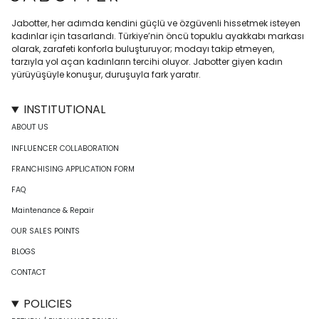
Jabotter, her adımda kendini güçlü ve özgüvenli hissetmek isteyen
kadınlar için tasarlandı. Türkiye’nin öncü topuklu ayakkabı markası
olarak, zarafeti konforla buluşturuyor; modayı takip etmeyen,
tarzıyla yol açan kadınların tercihi oluyor. Jabotter giyen kadın
yürüyüşüyle konuşur, duruşuyla fark yaratır.
INSTITUTIONAL
ABOUT US
INFLUENCER COLLABORATION
FRANCHISING APPLICATION FORM
FAQ
Maintenance & Repair
OUR SALES POINTS
BLOGS
CONTACT
POLICIES