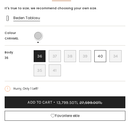
price
It's true to size; we recommend choosing your own size.
Beden Tablosu
Colour
CARAMEL
CARAMEL
Body
36
37
38
39
40
34
36
35
41
Hurry, Only
1
Left!
ADD TO CART
13,799.50TL
27,599.00TL
Favorilere ekle