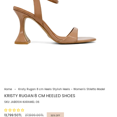
Home
Kristy Rugan 8 cm Heels Stylish Heels – Women's Stiletto Model
KRISTY RUGAN 8 CM HEELED SHOES
SKU: JAB0104-KARAMEL-36
Regular
13,799.50TL
27,599.00TL
50%
OFF