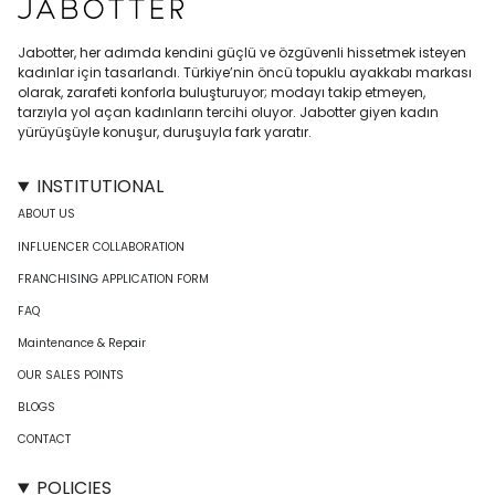
Jabotter, her adımda kendini güçlü ve özgüvenli hissetmek isteyen
kadınlar için tasarlandı. Türkiye’nin öncü topuklu ayakkabı markası
olarak, zarafeti konforla buluşturuyor; modayı takip etmeyen,
tarzıyla yol açan kadınların tercihi oluyor. Jabotter giyen kadın
yürüyüşüyle konuşur, duruşuyla fark yaratır.
INSTITUTIONAL
ABOUT US
INFLUENCER COLLABORATION
FRANCHISING APPLICATION FORM
FAQ
Maintenance & Repair
OUR SALES POINTS
BLOGS
CONTACT
POLICIES