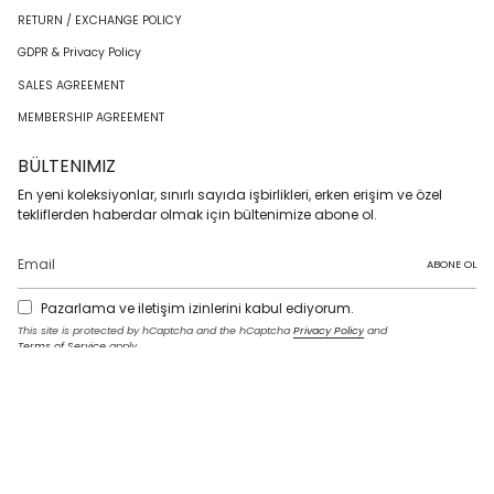
RETURN / EXCHANGE POLICY
GDPR & Privacy Policy
SALES AGREEMENT
MEMBERSHIP AGREEMENT
BÜLTENIMIZ
En yeni koleksiyonlar, sınırlı sayıda işbirlikleri, erken erişim ve özel
tekliflerden haberdar olmak için bültenimize abone ol.
ABONE OL
Pazarlama ve iletişim izinlerini kabul ediyorum.
This site is protected by hCaptcha and the hCaptcha
Privacy Policy
and
Terms of Service
apply.
I
F
T
T
P
Y
L
n
a
w
i
i
o
i
s
c
i
k
n
u
n
t
e
t
T
t
T
k
LANGUAGE
a
b
t
o
e
u
e
g
o
e
k
r
b
d
English