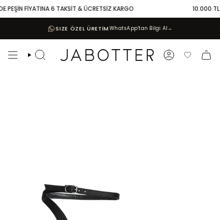
Skip
E PEŞİN FİYATINA 6 TAKSİT & ÜCRETSİZ KARGO
10.000 TL V
to
content
SIZE ÖZEL ÜRETİM
WhatsApp’tan Bilgi Al
→
Search
Account
Favoriler