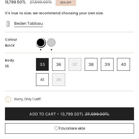
Regular
13,799.50TL
27,599.00TL
50%
OFF
price
It's true to size; we recommend choosing your own size.
Beden Tablosu
Colour
BLACK
BLACK
STONE
BLACK
Body
35
36
37
38
39
40
35
41
34
Hurry, Only
1
Left!
ADD TO CART
13,799.50TL
27,599.00TL
Favorilere ekle