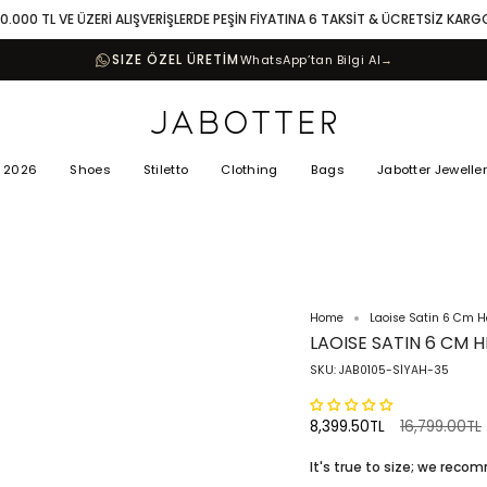
10.000 TL VE ÜZERİ ALIŞVERİŞLERDE PEŞİN FİYATINA 6 TAKSİT & ÜCRETSİZ KARG
SIZE ÖZEL ÜRETİM
WhatsApp’tan Bilgi Al
→
 2026
Shoes
Stiletto
Clothing
Bags
Jabotter Jewelle
Home
Laoise Satin 6 Cm H
LAOISE SATIN 6 CM 
SKU: JAB0105-SİYAH-35
Regular
8,399.50TL
16,799.00TL
price
It's true to size; we rec