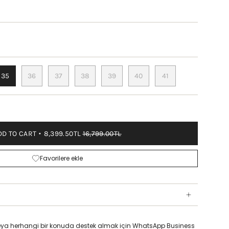
35
36
37
38
39
40
41
DD TO CART
8,399.50TL
16,799.00TL
Favorilere ekle
z veya herhangi bir konuda destek almak için WhatsApp Business