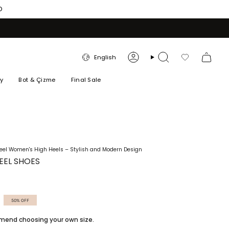
O
LANGUAGE
English
Account
Search
Favorilerim
ry
Bot & Çizme
Final Sale
eel Women's High Heels – Stylish and Modern Design
HEEL SHOES
50%
OFF
ommend choosing your own size.