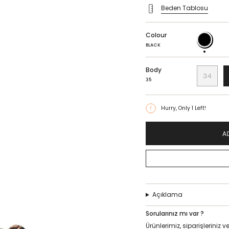
Beden Tablosu
Colour
BLACK
BLACK
Body
34
35
Hurry, Only
1
Left!
A
Açıklama
Sorularınız mı var ?
Ürünlerimiz, siparişlerini