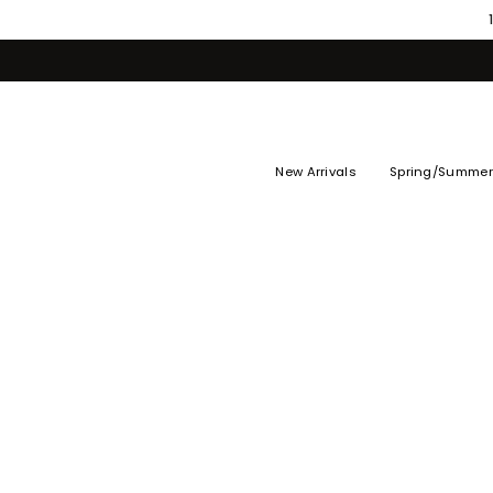
Skip
to
content
New Arrivals
Spring/Summer