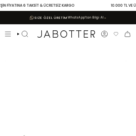
Skip
İN FİYATINA 6 TAKSİT & ÜCRETSİZ KARGO
10.000 TL VE ÜZE
to
content
SIZE ÖZEL ÜRETİM
WhatsApp’tan Bilgi Al
→
Search
Account
Favoriler