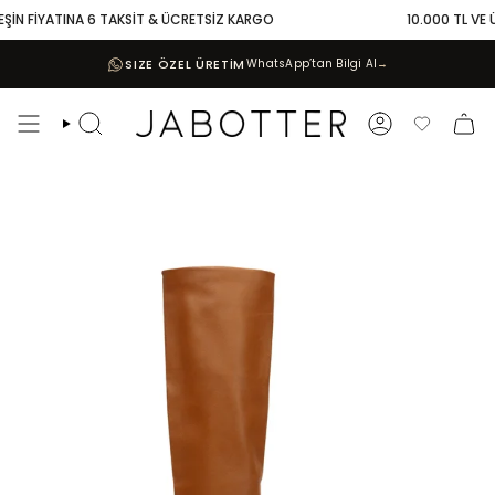
Skip
ŞİN FİYATINA 6 TAKSİT & ÜCRETSİZ KARGO
10.000 TL VE ÜZ
to
content
SIZE ÖZEL ÜRETİM
WhatsApp’tan Bilgi Al
→
Search
Account
Favoriler