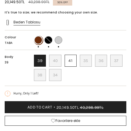
Regular
20,149.50TL
40,298.99TL
50%
OFF
price
It's true to size; we recommend choosing your own size.
Beden Tablosu
Colour
TABA
BLACK
BLACK
PATTERN
TABA
Body
39
40
41
35
36
37
39
38
34
Hurry, Only
1
Left!
ADD TO CART
20,149.50TL
40,298.99TL
Favorilere ekle