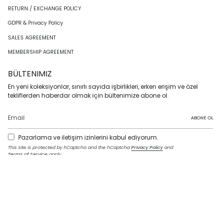
RETURN / EXCHANGE POLICY
GDPR & Privacy Policy
SALES AGREEMENT
MEMBERSHIP AGREEMENT
BÜLTENIMIZ
En yeni koleksiyonlar, sınırlı sayıda işbirlikleri, erken erişim ve özel
tekliflerden haberdar olmak için bültenimize abone ol.
ABONE OL
Pazarlama ve iletişim izinlerini kabul ediyorum.
This site is protected by hCaptcha and the hCaptcha
Privacy Policy
and
Terms of Service
apply.
I
F
T
T
P
Y
L
n
a
w
i
i
o
i
s
c
i
k
n
u
n
t
e
t
T
t
T
k
LANGUAGE
a
b
t
o
e
u
e
g
o
e
k
r
b
d
English