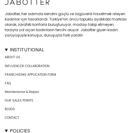
Jabotter, her adımda kendini güçlü ve özgüvenli hissetmek isteyen
kadınlar için tasarlandı. Türkiye’nin öncü topuklu ayakkabı markası
olarak, zarafeti konforla buluşturuyor; modayı takip etmeyen,
tarzıyla yol açan kadınların tercihi oluyor. Jabotter giyen kadın
yürüyüşüyle konuşur, duruşuyla fark yaratır.
INSTITUTIONAL
ABOUT US
INFLUENCER COLLABORATION
FRANCHISING APPLICATION FORM
FAQ
Maintenance & Repair
OUR SALES POINTS
BLOGS
CONTACT
POLICIES