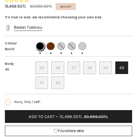
Regular
15,499.50TL
30,999.00TL
50%
OFF
price
It's true to size; we recommend choosing your own size.
Beden Tablosu
Colour
BLACK
TABA
BORDEAUX
BITTER
BLACK
COFFEE
PRINTED
BLACK
Body
35
36
37
38
39
40
40
41
34
Hurry, Only
1
Left!
ADD TO CART
15,499.50TL
30,999.00TL
Favorilere ekle