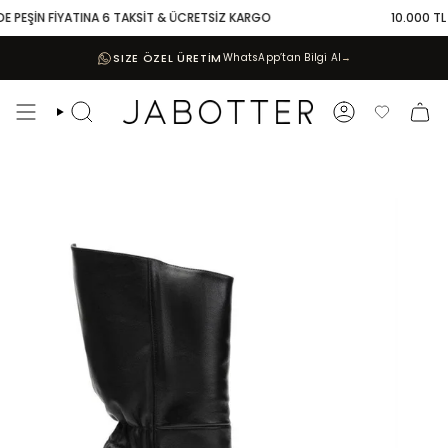
Skip
E PEŞİN FİYATINA 6 TAKSİT & ÜCRETSİZ KARGO
10.000 TL V
to
content
SIZE ÖZEL ÜRETİM
WhatsApp’tan Bilgi Al
→
Search
Account
Favoriler