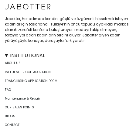
Jabotter, her adımda kendini güçlü ve özgüvenli hissetmek isteyen
kadınlar için tasarlandı. Türkiye’nin öncü topuklu ayakkabı markası
olarak, zarafeti konforla buluşturuyor; modayı takip etmeyen,
tarzıyla yol açan kadınların tercihi oluyor. Jabotter giyen kadın
yürüyüşüyle konuşur, duruşuyla fark yaratır.
INSTITUTIONAL
ABOUT US
INFLUENCER COLLABORATION
FRANCHISING APPLICATION FORM
FAQ
Maintenance & Repair
OUR SALES POINTS
BLOGS
CONTACT