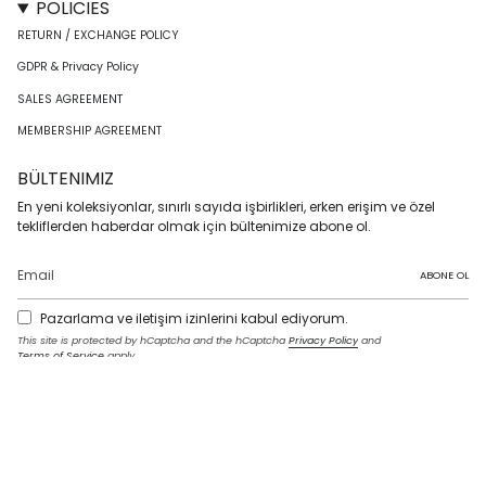
POLICIES
RETURN / EXCHANGE POLICY
GDPR & Privacy Policy
SALES AGREEMENT
MEMBERSHIP AGREEMENT
BÜLTENIMIZ
En yeni koleksiyonlar, sınırlı sayıda işbirlikleri, erken erişim ve özel
tekliflerden haberdar olmak için bültenimize abone ol.
ABONE OL
Pazarlama ve iletişim izinlerini kabul ediyorum.
This site is protected by hCaptcha and the hCaptcha
Privacy Policy
and
Terms of Service
apply.
I
F
T
T
P
Y
L
n
a
w
i
i
o
i
s
c
i
k
n
u
n
t
e
t
T
t
T
k
LANGUAGE
a
b
t
o
e
u
e