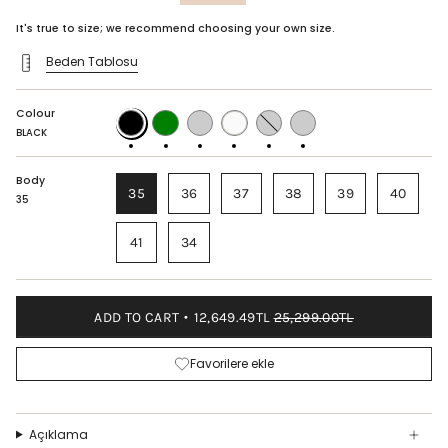
price
It's true to size; we recommend choosing your own size.
Beden Tablosu
Colour
BLACK
GREEN
NAVY
WHITE
LEOPARD
OIL
BLUE
GREEN
BLACK
Body
35
36
37
38
39
40
35
41
34
ADD TO CART
12,649.49TL
25,299.00TL
Favorilere ekle
Açıklama