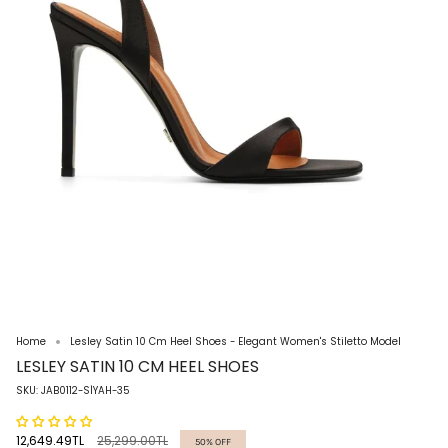
Home
Lesley Satin 10 Cm Heel Shoes - Elegant Women's Stiletto Model
LESLEY SATIN 10 CM HEEL SHOES
SKU: JAB0112-SİYAH-35
Regular
12,649.49TL
25,299.00TL
50%
OFF