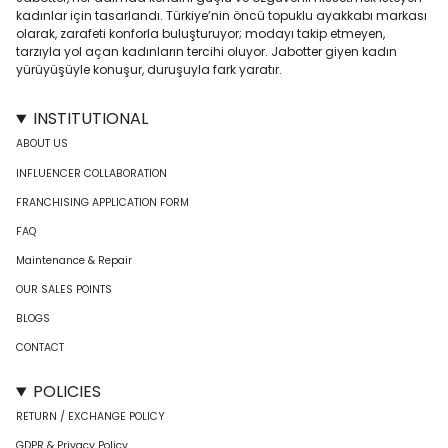
kadınlar için tasarlandı. Türkiye’nin öncü topuklu ayakkabı markası
olarak, zarafeti konforla buluşturuyor; modayı takip etmeyen,
tarzıyla yol açan kadınların tercihi oluyor. Jabotter giyen kadın
yürüyüşüyle konuşur, duruşuyla fark yaratır.
INSTITUTIONAL
ABOUT US
INFLUENCER COLLABORATION
FRANCHISING APPLICATION FORM
FAQ
Maintenance & Repair
OUR SALES POINTS
BLOGS
CONTACT
POLICIES
RETURN / EXCHANGE POLICY
GDPR & Privacy Policy