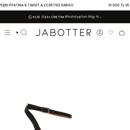
Skip
EŞİN FİYATINA 6 TAKSİT & ÜCRETSİZ KARGO
10.000 TL VE Ü
to
content
SIZE ÖZEL ÜRETİM
WhatsApp’tan Bilgi Al
→
Search
Account
Favoriler