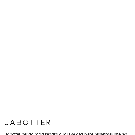
Jabotter, her adımda kendini güçlü ve özgüvenli hissetmek isteyen