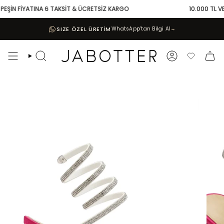
Skip
EŞİN FİYATINA 6 TAKSİT & ÜCRETSİZ KARGO
10.000 TL VE Ü
to
content
SIZE ÖZEL ÜRETİM
WhatsApp’tan Bilgi Al
→
Search
Account
Favoriler