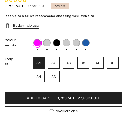
Regular
13,799.50TL
27,599.00TL
50%
OFF
price
It's true to size; we recommend choosing your own size.
Beden Tablosu
Colour
Fuchsia
POWDER
BLACK
BLACK
BORDEAUX
BLUE
STONE
Fuchsia
Body
35
37
38
39
40
41
35
34
36
ADD TO CART
13,799.50TL
27,599.00TL
Favorilere ekle