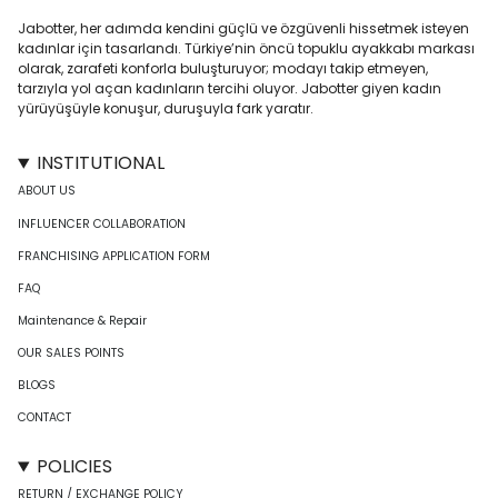
Jabotter, her adımda kendini güçlü ve özgüvenli hissetmek isteyen
kadınlar için tasarlandı. Türkiye’nin öncü topuklu ayakkabı markası
olarak, zarafeti konforla buluşturuyor; modayı takip etmeyen,
tarzıyla yol açan kadınların tercihi oluyor. Jabotter giyen kadın
yürüyüşüyle konuşur, duruşuyla fark yaratır.
INSTITUTIONAL
ABOUT US
INFLUENCER COLLABORATION
FRANCHISING APPLICATION FORM
FAQ
Maintenance & Repair
OUR SALES POINTS
BLOGS
CONTACT
POLICIES
RETURN / EXCHANGE POLICY