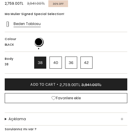
Regular
2,759.00TL
3,941.00TL
30%
OFF
price
Ma Mulier Signed Special Selection!
Beden Tablosu
Colour
BLACK
BLACK
Body
38
40
36
42
38
ADD TO CART
2,759.00TL
3,941.00TL
Favorilere ekle
Açıklama
Sorularınız mı var ?