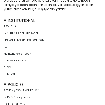
olarak, zarafeti konforla buluşturuyor; modayı takip etmeyen,
tarzıyla yol açan kadınların tercihi oluyor. Jabotter giyen kadın
yürüyüşüyle konuşur, duruşuyla fark yaratır.
INSTITUTIONAL
ABOUT US
INFLUENCER COLLABORATION
FRANCHISING APPLICATION FORM
FAQ
Maintenance & Repair
OUR SALES POINTS
BLOGS
CONTACT
POLICIES
RETURN / EXCHANGE POLICY
GDPR & Privacy Policy
SALES AGREEMENT