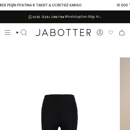
Skip
DE PEŞİN FİYATINA 6 TAKSİT & ÜCRETSİZ KARGO
10.000 TL 
to
content
SIZE ÖZEL ÜRETİM
WhatsApp’tan Bilgi Al
→
Search
Account
Favoriler