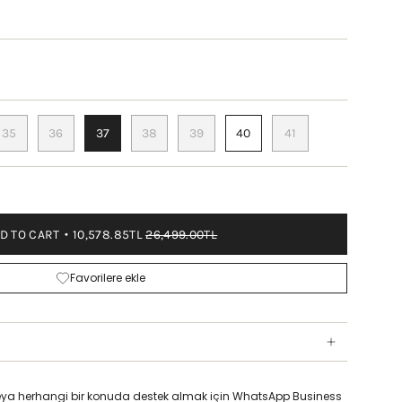
35
36
37
38
39
40
41
D TO CART
10,578.85TL
26,499.00TL
Favorilere ekle
z veya herhangi bir konuda destek almak için WhatsApp Business