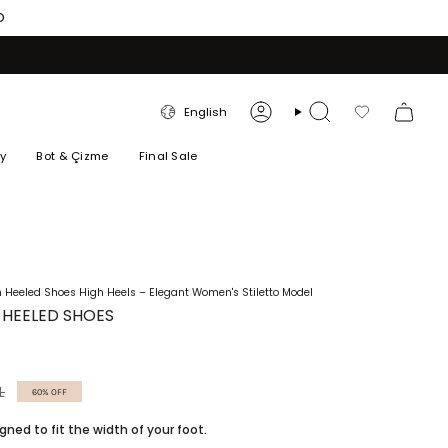
O
LANGUAGE
English
Account
Search
Favorilerim
ry
Bot & Çizme
Final Sale
m Heeled Shoes High Heels – Elegant Women's Stiletto Model
M HEELED SHOES
L
60%
OFF
igned to fit the width of your foot.