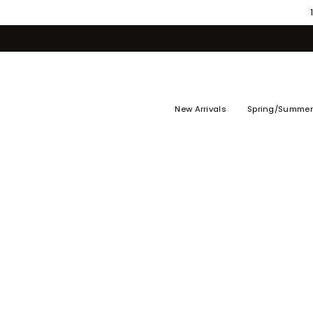
Skip
to
content
New Arrivals
Spring/Summer