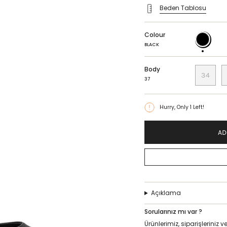
Beden Tablosu
Colour
BLACK
BLACK
Body
34
37
Hurry, Only
1
Left!
AD
Açıklama
Sorularınız mı var ?
Ürünlerimiz, siparişlerini