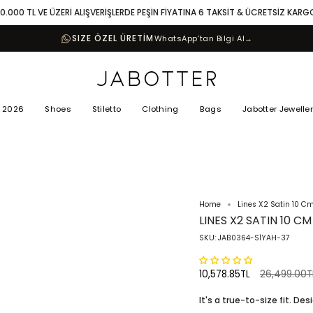
10.000 TL VE ÜZERİ ALIŞVERİŞLERDE PEŞİN FİYATINA 6 TAKSİT & ÜCRETSİZ KARG
SIZE ÖZEL ÜRETİM
WhatsApp’tan Bilgi Al
→
 2026
Shoes
Stiletto
Clothing
Bags
Jabotter Jewelle
Home
Lines X2 Satin 10 C
LINES X2 SATIN 10 C
SKU: JAB0364-SİYAH-37
Regular
10,578.85TL
26,499.00T
price
It's a true-to-size fit. Des