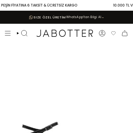
Skip
PEŞİN FİYATINA 6 TAKSİT & ÜCRETSİZ KARGO
10.000 TL VE 
to
content
SIZE ÖZEL ÜRETİM
WhatsApp’tan Bilgi Al
→
Search
Account
Favoriler