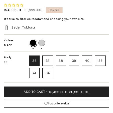
Regular
15,499.50TL
30,999.00TL
50%
OFF
price
It's true to size; we recommend choosing your own size.
Beden Tablosu
Colour
BLACK
BORDEAUX
BLACK
Body
36
37
38
39
40
35
36
41
34
ADD TO CART
15,499.50TL
30,999.00TL
Favorilere ekle