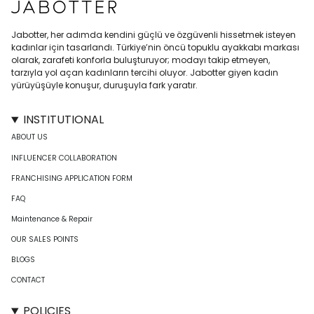
Jabotter, her adımda kendini güçlü ve özgüvenli hissetmek isteyen
kadınlar için tasarlandı. Türkiye’nin öncü topuklu ayakkabı markası
olarak, zarafeti konforla buluşturuyor; modayı takip etmeyen,
tarzıyla yol açan kadınların tercihi oluyor. Jabotter giyen kadın
yürüyüşüyle konuşur, duruşuyla fark yaratır.
INSTITUTIONAL
ABOUT US
INFLUENCER COLLABORATION
FRANCHISING APPLICATION FORM
FAQ
Maintenance & Repair
OUR SALES POINTS
BLOGS
CONTACT
POLICIES