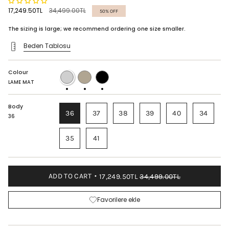
Regular
17,249.50TL
34,499.00TL
50%
OFF
price
The sizing is large; we recommend ordering one size smaller.
Beden Tablosu
Colour
LAME
DORE
BLACK
MAT
MAT
LAME MAT
Body
36
37
38
39
40
34
36
35
41
ADD TO CART
17,249.50TL
34,499.00TL
Favorilere ekle