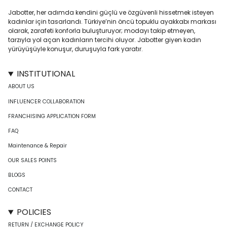
Jabotter, her adımda kendini güçlü ve özgüvenli hissetmek isteyen
kadınlar için tasarlandı. Türkiye’nin öncü topuklu ayakkabı markası
olarak, zarafeti konforla buluşturuyor; modayı takip etmeyen,
tarzıyla yol açan kadınların tercihi oluyor. Jabotter giyen kadın
yürüyüşüyle konuşur, duruşuyla fark yaratır.
INSTITUTIONAL
ABOUT US
INFLUENCER COLLABORATION
FRANCHISING APPLICATION FORM
FAQ
Maintenance & Repair
OUR SALES POINTS
BLOGS
CONTACT
POLICIES
RETURN / EXCHANGE POLICY