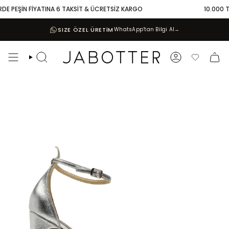
Skip
DE PEŞİN FİYATINA 6 TAKSİT & ÜCRETSİZ KARGO
10.000 TL 
to
content
SIZE ÖZEL ÜRETİM
WhatsApp’tan Bilgi Al
→
Search
Account
Favoriler