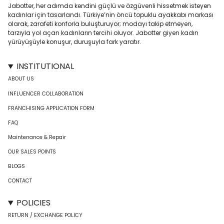
Jabotter, her adımda kendini güçlü ve özgüvenli hissetmek isteyen
kadınlar için tasarlandı. Türkiye’nin öncü topuklu ayakkabı markası
olarak, zarafeti konforla buluşturuyor; modayı takip etmeyen,
tarzıyla yol açan kadınların tercihi oluyor. Jabotter giyen kadın
yürüyüşüyle konuşur, duruşuyla fark yaratır.
INSTITUTIONAL
ABOUT US
INFLUENCER COLLABORATION
FRANCHISING APPLICATION FORM
FAQ
Maintenance & Repair
OUR SALES POINTS
BLOGS
CONTACT
POLICIES
RETURN / EXCHANGE POLICY