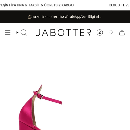
Skip
EŞİN FİYATINA 6 TAKSİT & ÜCRETSİZ KARGO
10.000 TL VE Ü
to
content
SIZE ÖZEL ÜRETİM
WhatsApp’tan Bilgi Al
→
Search
Account
Favoriler