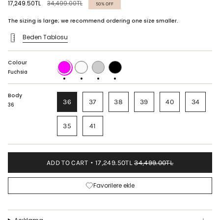
Regular
17,249.50TL
34,499.00TL
50%
OFF
price
The sizing is large; we recommend ordering one size smaller.
Beden Tablosu
Colour
Fuchsia
WHITE
SKIN
BLACK
Fuchsia
Body
36
37
38
39
40
34
36
35
41
ADD TO CART
17,249.50TL
34,499.00TL
Favorilere ekle