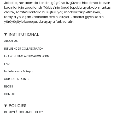
Jabotter, her adımda kendini güçlü ve özgüvenli hissetmek isteyen
kadınlar için tasarlandı. Türkiye’nin öncü topuklu ayakkabı markası
olarak, zarafeti konforla buluşturuyor; modayı takip etmeyen,
tarzıyla yol açan kadınların tercihi oluyor. Jabotter giyen kadın
yürüyüşüyle konuşur, duruşuyla fark yaratır.
INSTITUTIONAL
ABOUT US
INFLUENCER COLLABORATION
FRANCHISING APPLICATION FORM
FAQ
Maintenance & Repair
OUR SALES POINTS
BLOGS
CONTACT
POLICIES
RETURN / EXCHANGE POLICY