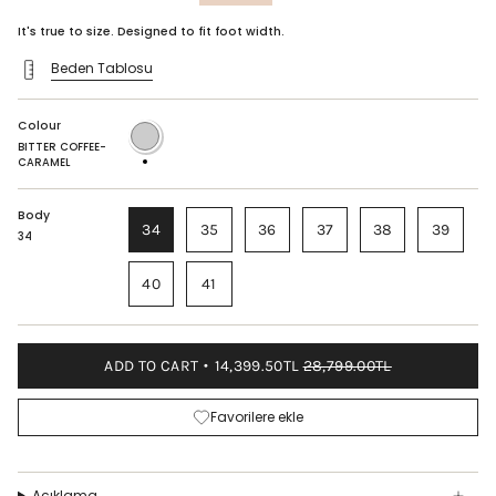
price
It's true to size. Designed to fit foot width.
Beden Tablosu
Colour
BITTER
COFFEE-
BITTER COFFEE-
CARAMEL
CARAMEL
Body
34
35
36
37
38
39
34
40
41
ADD TO CART
14,399.50TL
28,799.00TL
Favorilere ekle
Açıklama