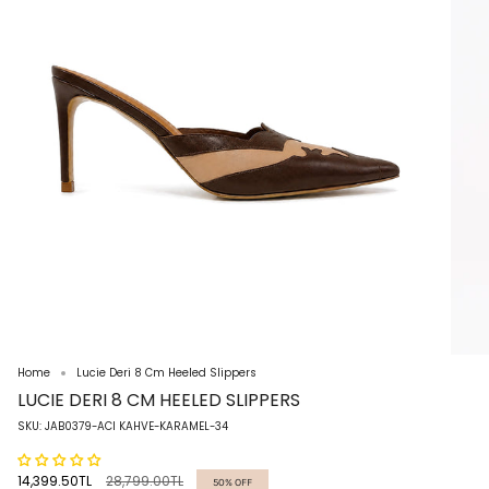
Home
Lucie Deri 8 Cm Heeled Slippers
LUCIE DERI 8 CM HEELED SLIPPERS
SKU: JAB0379-ACI KAHVE-KARAMEL-34
Regular
14,399.50TL
28,799.00TL
50%
OFF