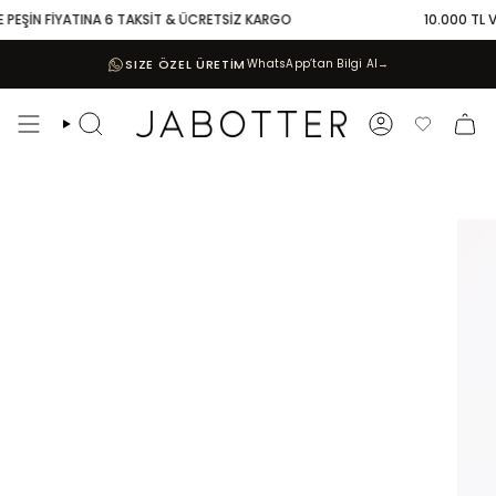
Skip
PEŞİN FİYATINA 6 TAKSİT & ÜCRETSİZ KARGO
10.000 TL VE 
to
content
SIZE ÖZEL ÜRETİM
WhatsApp’tan Bilgi Al
→
Search
Account
Favoriler