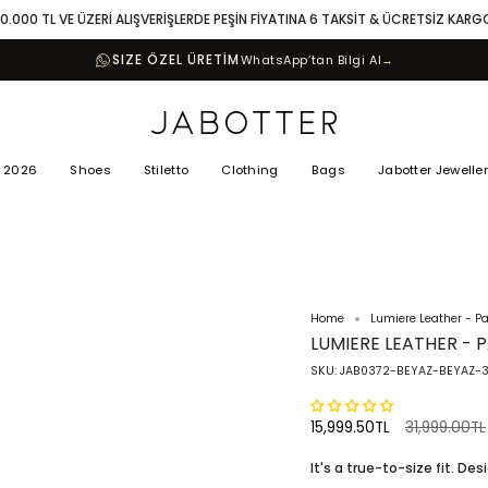
10.000 TL VE ÜZERİ ALIŞVERİŞLERDE PEŞİN FİYATINA 6 TAKSİT & ÜCRETSİZ KARG
SIZE ÖZEL ÜRETİM
WhatsApp’tan Bilgi Al
→
 2026
Shoes
Stiletto
Clothing
Bags
Jabotter Jewelle
Home
Lumiere Leather - P
LUMIERE LEATHER - 
SKU: JAB0372-BEYAZ-BEYAZ-
Regular
15,999.50TL
31,999.00TL
price
It's a true-to-size fit. Des