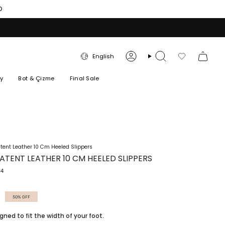
O
LANGUAGE
English
Account
Search
Favorilerim
ry
Bot & Çizme
Final Sale
atent Leather 10 Cm Heeled Slippers
PATENT LEATHER 10 CM HEELED SLIPPERS
34
50%
OFF
igned to fit the width of your foot.