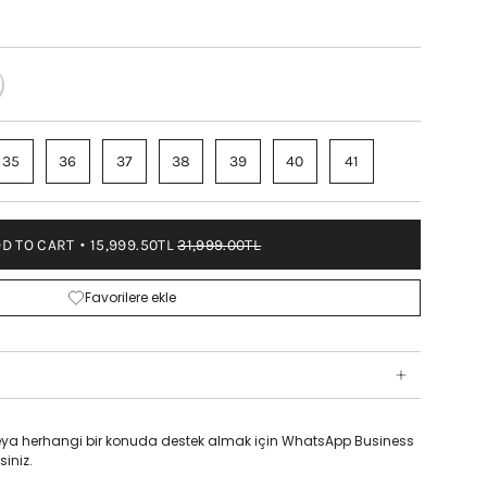
E-
E
35
36
37
38
39
40
41
D TO CART
15,999.50TL
31,999.00TL
Favorilere ekle
z veya herhangi bir konuda destek almak için WhatsApp Business
siniz.