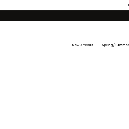
Skip
to
content
New Arrivals
Spring/Summer