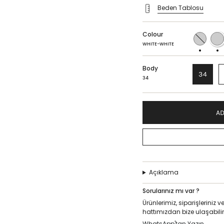
Beden Tablosu
Colour
Blue-
WHIT
blue
WHIT
WHITE-WHITE
Body
34
34
AD
Açıklama
Sorularınız mı var ?
Ürünlerimiz, siparişlerini
hattımızdan bize ulaşabilir
WhatsApp'tan Yazın