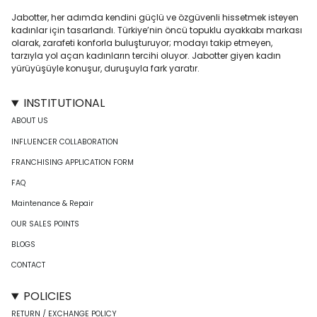
Jabotter, her adımda kendini güçlü ve özgüvenli hissetmek isteyen
kadınlar için tasarlandı. Türkiye’nin öncü topuklu ayakkabı markası
olarak, zarafeti konforla buluşturuyor; modayı takip etmeyen,
tarzıyla yol açan kadınların tercihi oluyor. Jabotter giyen kadın
yürüyüşüyle konuşur, duruşuyla fark yaratır.
INSTITUTIONAL
ABOUT US
INFLUENCER COLLABORATION
FRANCHISING APPLICATION FORM
FAQ
Maintenance & Repair
OUR SALES POINTS
BLOGS
CONTACT
POLICIES
RETURN / EXCHANGE POLICY