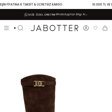
Skip
ŞİN FİYATINA 6 TAKSİT & ÜCRETSİZ KARGO
10.000 TL VE ÜZ
to
content
SIZE ÖZEL ÜRETİM
WhatsApp’tan Bilgi Al
→
Search
Account
Favoriler