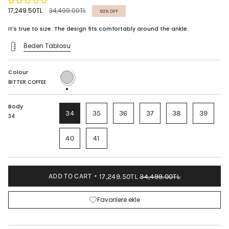
Regular
17,249.50TL
34,499.00TL
50%
OFF
price
It's true to size. The design fits comfortably around the ankle.
Beden Tablosu
Colour
BITTER
COFFEE
BITTER COFFEE
Body
34
35
36
37
38
39
34
40
41
ADD TO CART
17,249.50TL
34,499.00TL
Favorilere ekle