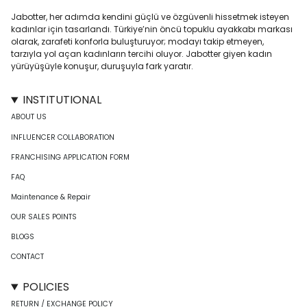
Jabotter, her adımda kendini güçlü ve özgüvenli hissetmek isteyen
kadınlar için tasarlandı. Türkiye’nin öncü topuklu ayakkabı markası
olarak, zarafeti konforla buluşturuyor; modayı takip etmeyen,
tarzıyla yol açan kadınların tercihi oluyor. Jabotter giyen kadın
yürüyüşüyle konuşur, duruşuyla fark yaratır.
INSTITUTIONAL
ABOUT US
INFLUENCER COLLABORATION
FRANCHISING APPLICATION FORM
FAQ
Maintenance & Repair
OUR SALES POINTS
BLOGS
CONTACT
POLICIES
RETURN / EXCHANGE POLICY