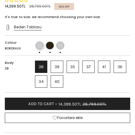
Regular
14,399.50TL
28,799.00TL
50%
OFF
price
It's true to size; we recommend choosing your own size.
Beden Tablosu
Colour
BORDEAUX
COFFEE
BLACK
-
BORDEAUX
TRANSPARENT
Body
38
39
35
37
41
36
38
34
40
ADD TO CART
14,399.50TL
28,799.00TL
Favorilere ekle