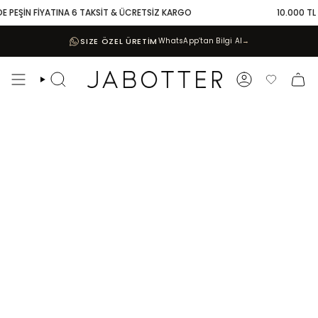
Skip
 PEŞİN FİYATINA 6 TAKSİT & ÜCRETSİZ KARGO
10.000 TL VE
to
content
SIZE ÖZEL ÜRETİM
WhatsApp’tan Bilgi Al
→
Search
Account
Favoriler