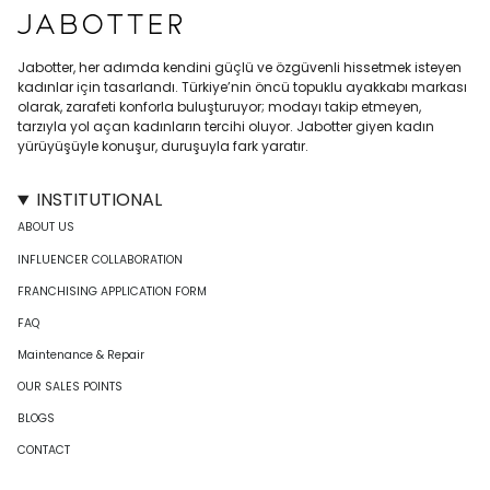
Jabotter, her adımda kendini güçlü ve özgüvenli hissetmek isteyen
kadınlar için tasarlandı. Türkiye’nin öncü topuklu ayakkabı markası
olarak, zarafeti konforla buluşturuyor; modayı takip etmeyen,
tarzıyla yol açan kadınların tercihi oluyor. Jabotter giyen kadın
yürüyüşüyle konuşur, duruşuyla fark yaratır.
INSTITUTIONAL
ABOUT US
INFLUENCER COLLABORATION
FRANCHISING APPLICATION FORM
FAQ
Maintenance & Repair
OUR SALES POINTS
BLOGS
CONTACT