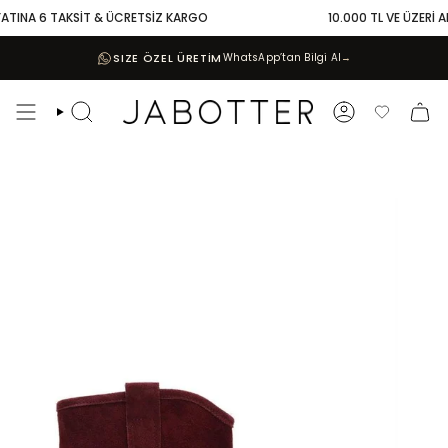
Skip
ATINA 6 TAKSİT & ÜCRETSİZ KARGO
10.000 TL VE ÜZERİ ALI
to
content
SIZE ÖZEL ÜRETİM
WhatsApp’tan Bilgi Al
→
Search
Account
Favoriler