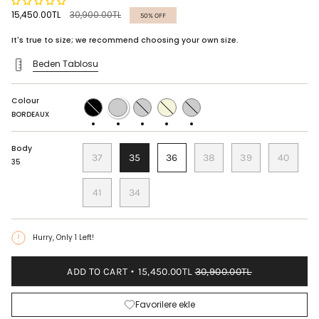
Regular
15,450.00TL
30,900.00TL
50%
OFF
price
It's true to size; we recommend choosing your own size.
Beden Tablosu
Colour
BLACK
BORDEAUX
NAVY
BEIGE
BITTER
BLUE
COFFEE
BORDEAUX
Body
37
35
36
38
39
40
35
41
34
Hurry, Only
1
Left!
ADD TO CART
15,450.00TL
30,900.00TL
Favorilere ekle