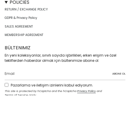
POLICIES
RETURN / EXCHANGE POLICY
GDPR & Privacy Policy
SALES AGREEMENT
MEMBERSHIP AGREEMENT
BÜLTENIMIZ
En yeni koleksiyonlar, sınırlı sayıda işbirlikleri, erken erişim ve özel
tekliflerden haberdar olmak için bültenimize abone ol.
ABONE OL
Pazarlama ve iletişim izinlerini kabul ediyorum.
This site is protected by hCaptcha and the hCaptcha
Privacy Policy
and
Terms of Service
apply.
I
F
T
T
P
Y
L
n
a
w
i
i
o
i
s
c
i
k
n
u
n
t
e
t
T
t
T
k
LANGUAGE
a
b
t
o
e
u
e