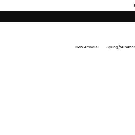
Skip
to
content
New Arrivals
Spring/Summer