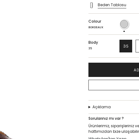
Beden Tablosu
Colour
BORDEAUX
BORDEAUX
Body
35
35
AD
Açıklama
Sorularınız mı var ?
Ürünlerimiz, siparişlerini
hattımızdan bize ulaşabilir
WhatsApp'tan Yazın