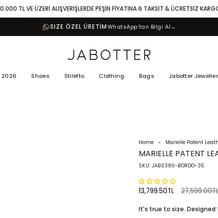
10.000 TL VE ÜZERİ ALIŞVERİŞLERDE PEŞİN FİYATINA 6 TAKSİT & ÜCRETSİZ KARG
SIZE ÖZEL ÜRETİM
WhatsApp’tan Bilgi Al
→
 2026
Shoes
Stiletto
Clothing
Bags
Jabotter Jewelle
Home
Marielle Patent Lea
MARIELLE PATENT LE
SKU: JAB0380-BORDO-35
Regular
13,799.50TL
27,599.00T
price
It's true to size. Designed 