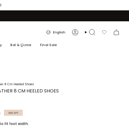
O
LANGUAGE
English
Account
Search
Favorilerim
ry
Bot & Çizme
Final Sale
ther 8 Cm Heeled Shoes
ATHER 8 CM HEELED SHOES
L
50%
OFF
to fit foot width.