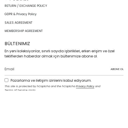
RETURN / EXCHANGE POLICY
GDPR & Privacy Policy
SALES AGREEMENT
MEMBERSHIP AGREEMENT
BÜLTENIMIZ
En yeni koleksiyonlar, sınırlı sayıda işbirlikleri, erken erişim ve özel
tekliflerden haberdar olmak için bültenimize abone ol.
ABONE OL
Pazarlama ve iletişim izinlerini kabul ediyorum.
This site is protected by hCaptcha and the hCaptcha
Privacy Policy
and
Terms of Service
apply.
I
F
T
T
P
Y
L
n
a
w
i
i
o
i
s
c
i
k
n
u
n
t
e
t
T
t
T
k
LANGUAGE
a
b
t
o
e
u
e
g
o
e
k
r
b
d
English