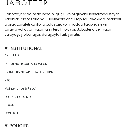
Jabotter, her adımda kendini güçlü ve özgüvenli hissetmek isteyen
kadınlar için tasarlandı. Türkiye’nin öncü topuklu ayakkabı markası
olarak, zarafeti konforla buluşturuyor; modayı takip etmeyen,
tarzıyla yol açan kadınların tercihi oluyor. Jabotter giyen kadın
yürüyüşüyle konuşur, duruşuyla fark yaratır.
INSTITUTIONAL
ABOUT US
INFLUENCER COLLABORATION
FRANCHISING APPLICATION FORM
FAQ
Maintenance & Repair
OUR SALES POINTS
BLOGS
CONTACT
POLICIES