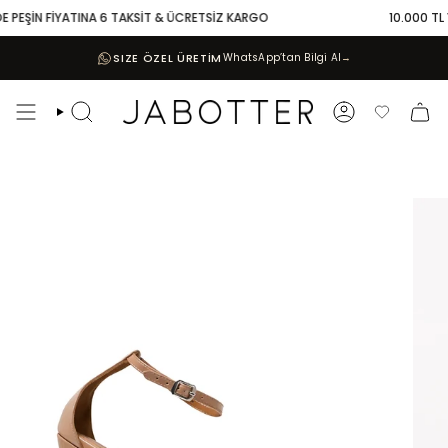
Skip
 PEŞİN FİYATINA 6 TAKSİT & ÜCRETSİZ KARGO
10.000 TL VE
to
content
SIZE ÖZEL ÜRETİM
WhatsApp’tan Bilgi Al
→
Search
Account
Favoriler