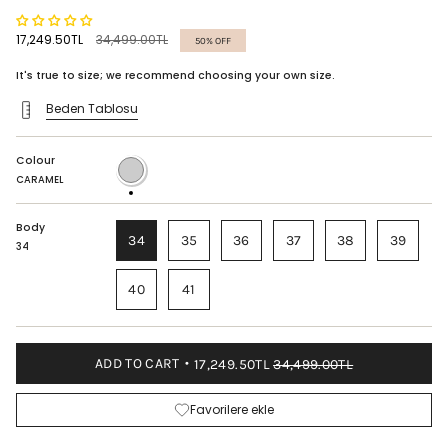
Regular
17,249.50TL
34,499.00TL
50%
OFF
price
It's true to size; we recommend choosing your own size.
Beden Tablosu
Colour
CARAMEL
CARAMEL
Body
34
35
36
37
38
39
34
40
41
ADD TO CART
17,249.50TL
34,499.00TL
Favorilere ekle