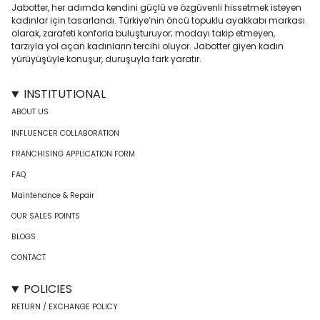
Jabotter, her adımda kendini güçlü ve özgüvenli hissetmek isteyen
kadınlar için tasarlandı. Türkiye’nin öncü topuklu ayakkabı markası
olarak, zarafeti konforla buluşturuyor; modayı takip etmeyen,
tarzıyla yol açan kadınların tercihi oluyor. Jabotter giyen kadın
yürüyüşüyle konuşur, duruşuyla fark yaratır.
INSTITUTIONAL
ABOUT US
INFLUENCER COLLABORATION
FRANCHISING APPLICATION FORM
FAQ
Maintenance & Repair
OUR SALES POINTS
BLOGS
CONTACT
POLICIES
RETURN / EXCHANGE POLICY