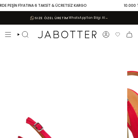
Skip
DE PEŞİN FİYATINA 6 TAKSİT & ÜCRETSİZ KARGO
10.000 TL 
to
content
SIZE ÖZEL ÜRETİM
WhatsApp’tan Bilgi Al
→
Search
Account
Favoriler