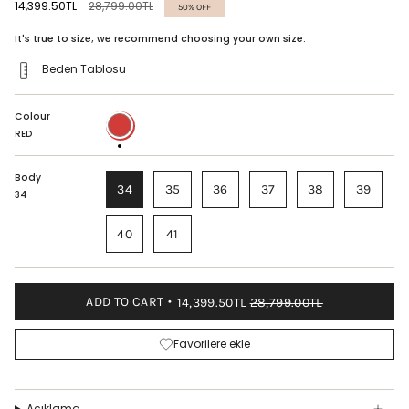
Regular
14,399.50TL
28,799.00TL
50%
OFF
price
It's true to size; we recommend choosing your own size.
Beden Tablosu
Colour
RED
RED
Body
34
35
36
37
38
39
34
40
41
ADD TO CART
14,399.50TL
28,799.00TL
Favorilere ekle
Açıklama