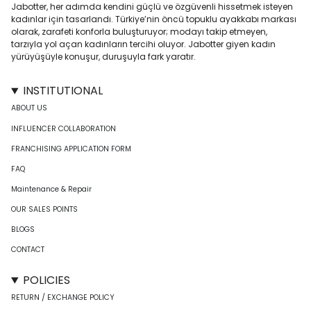
Jabotter, her adımda kendini güçlü ve özgüvenli hissetmek isteyen
kadınlar için tasarlandı. Türkiye’nin öncü topuklu ayakkabı markası
olarak, zarafeti konforla buluşturuyor; modayı takip etmeyen,
tarzıyla yol açan kadınların tercihi oluyor. Jabotter giyen kadın
yürüyüşüyle konuşur, duruşuyla fark yaratır.
INSTITUTIONAL
ABOUT US
INFLUENCER COLLABORATION
FRANCHISING APPLICATION FORM
FAQ
Maintenance & Repair
OUR SALES POINTS
BLOGS
CONTACT
POLICIES
RETURN / EXCHANGE POLICY