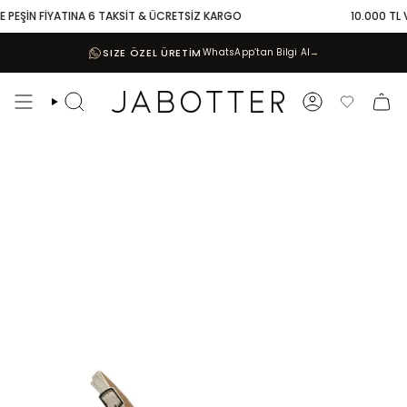
Skip
 PEŞİN FİYATINA 6 TAKSİT & ÜCRETSİZ KARGO
10.000 TL VE
to
content
SIZE ÖZEL ÜRETİM
WhatsApp’tan Bilgi Al
→
Search
Account
Favoriler