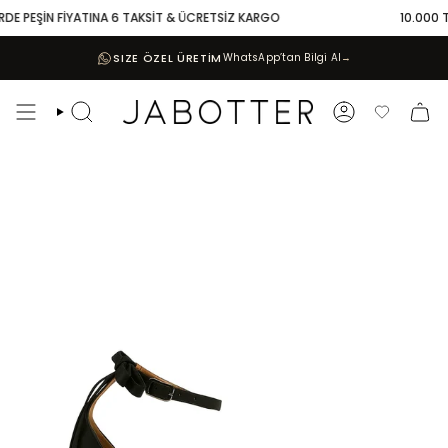
Skip
DE PEŞİN FİYATINA 6 TAKSİT & ÜCRETSİZ KARGO
10.000 TL 
to
content
SIZE ÖZEL ÜRETİM
WhatsApp’tan Bilgi Al
→
Search
Account
Favoriler