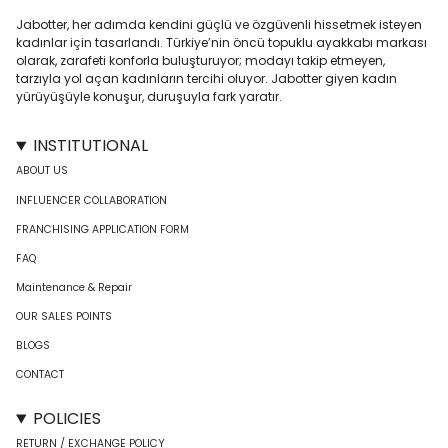
Jabotter, her adımda kendini güçlü ve özgüvenli hissetmek isteyen
kadınlar için tasarlandı. Türkiye’nin öncü topuklu ayakkabı markası
olarak, zarafeti konforla buluşturuyor; modayı takip etmeyen,
tarzıyla yol açan kadınların tercihi oluyor. Jabotter giyen kadın
yürüyüşüyle konuşur, duruşuyla fark yaratır.
INSTITUTIONAL
ABOUT US
INFLUENCER COLLABORATION
FRANCHISING APPLICATION FORM
FAQ
Maintenance & Repair
OUR SALES POINTS
BLOGS
CONTACT
POLICIES
RETURN / EXCHANGE POLICY