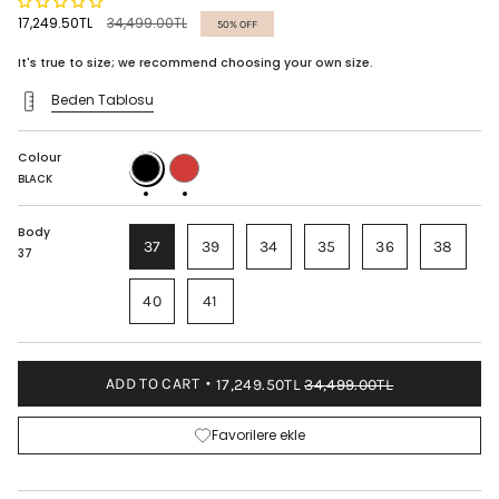
Regular
17,249.50TL
34,499.00TL
50%
OFF
price
It's true to size; we recommend choosing your own size.
Beden Tablosu
Colour
BLACK
RED
BLACK
Body
37
39
34
35
36
38
37
40
41
ADD TO CART
17,249.50TL
34,499.00TL
Favorilere ekle