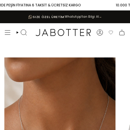
Skip
E PEŞİN FİYATINA 6 TAKSİT & ÜCRETSİZ KARGO
10.000 TL V
to
content
SIZE ÖZEL ÜRETİM
WhatsApp’tan Bilgi Al
→
Search
Account
Favoriler