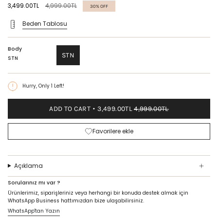
Regular
3,499.00TL
4,999.00TL
30%
OFF
price
Beden Tablosu
Body
STN
STN
Hurry, Only
1
Left!
ADD TO CART
3,499.00TL
4,999.00TL
Favorilere ekle
Açıklama
Sorularınız mı var ?
Ürünlerimiz, siparişleriniz veya herhangi bir konuda destek almak için
WhatsApp Business hattımızdan bize ulaşabilirsiniz.
WhatsApp'tan Yazın