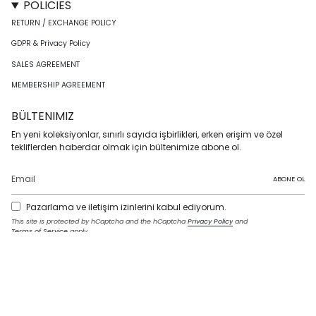
POLICIES
RETURN / EXCHANGE POLICY
GDPR & Privacy Policy
SALES AGREEMENT
MEMBERSHIP AGREEMENT
BÜLTENIMIZ
En yeni koleksiyonlar, sınırlı sayıda işbirlikleri, erken erişim ve özel
tekliflerden haberdar olmak için bültenimize abone ol.
ABONE OL
Pazarlama ve iletişim izinlerini kabul ediyorum.
This site is protected by hCaptcha and the hCaptcha
Privacy Policy
and
Terms of Service
apply.
I
F
T
T
P
Y
L
n
a
w
i
i
o
i
s
c
i
k
n
u
n
t
e
t
T
t
T
k
LANGUAGE
a
b
t
o
e
u
e