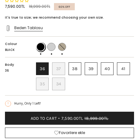
Regular
7,590.00TL
18,999.00TL
60%
OFF
price
It's true to size; we recommend choosing your own size.
Beden Tablosu
Colour
BLACK
LAME
DORE
MAT
MAT
BLACK
Body
36
37
38
39
40
41
36
35
34
Hurry, Only
1
Left!
ADD TO CART
7,590.00TL
18,999.00TL
Favorilere ekle