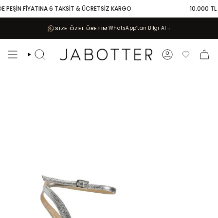
Skip
 PEŞİN FİYATINA 6 TAKSİT & ÜCRETSİZ KARGO
10.000 TL VE
to
content
SIZE ÖZEL ÜRETİM
WhatsApp’tan Bilgi Al
→
Search
Account
Favoriler