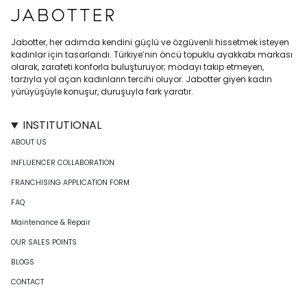
Jabotter, her adımda kendini güçlü ve özgüvenli hissetmek isteyen
kadınlar için tasarlandı. Türkiye’nin öncü topuklu ayakkabı markası
olarak, zarafeti konforla buluşturuyor; modayı takip etmeyen,
tarzıyla yol açan kadınların tercihi oluyor. Jabotter giyen kadın
yürüyüşüyle konuşur, duruşuyla fark yaratır.
INSTITUTIONAL
ABOUT US
INFLUENCER COLLABORATION
FRANCHISING APPLICATION FORM
FAQ
Maintenance & Repair
OUR SALES POINTS
BLOGS
CONTACT